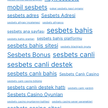
mobil sesbets
poker sesbets nasıl oynanır
sesbets adres
Sesbets Adresi
sesbets altyapı i̇ncelemesi
sesbets altyapısı
sesbets bahis
sesbets ana sayfası
sesbets bahis platformu
sesbets bahis oranları
sesbets bahis sitesi
sesbets blackjack oyunu
sesbets canli
Sesbets Bonus
sesbets canli destek
sesbets canlı bahis
Sesbets Canlı Casino
sesbets canlı casino bölümü
sesbets canlı destek hattı
sesbets canlı yardım
Sesbets Casino Oyunları
sesbets casino oyunlarının kalitesi
sesbets casino sever seçenekleri