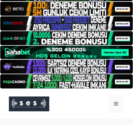
İçeriğe
atla
Menü