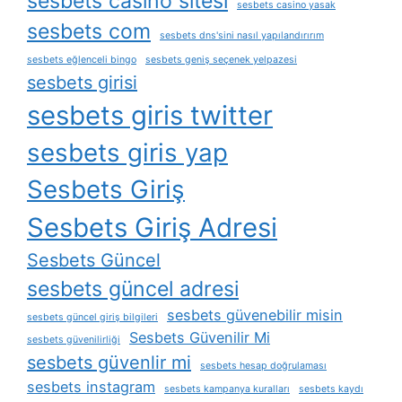
sesbets casino sitesi
sesbets casino yasak
sesbets com
sesbets dns'sini nasıl yapılandırırım
sesbets eğlenceli bingo
sesbets geniş seçenek yelpazesi
sesbets girisi
sesbets giris twitter
sesbets giris yap
Sesbets Giriş
Sesbets Giriş Adresi
Sesbets Güncel
sesbets güncel adresi
sesbets güvenebilir misin
sesbets güncel giriş bilgileri
Sesbets Güvenilir Mi
sesbets güvenilirliği
sesbets güvenlir mi
sesbets hesap doğrulaması
sesbets instagram
sesbets kampanya kuralları
sesbets kaydı