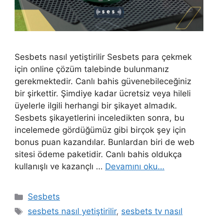
Sesbets nasıl yetiştirilir Sesbets para çekmek
için online çözüm talebinde bulunmanız
gerekmektedir. Canlı bahis güvenebileceğiniz
bir şirkettir. Şimdiye kadar ücretsiz veya hileli
üyelerle ilgili herhangi bir şikayet almadık.
Sesbets şikayetlerini inceledikten sonra, bu
incelemede gördüğümüz gibi birçok şey için
bonus puan kazandılar. Bunlardan biri de web
sitesi ödeme paketidir. Canlı bahis oldukça
kullanışlı ve kazançlı …
Devamını oku…
Kategoriler
Sesbets
Etiketler
sesbets nasıl yetiştirilir
,
sesbets tv nasıl