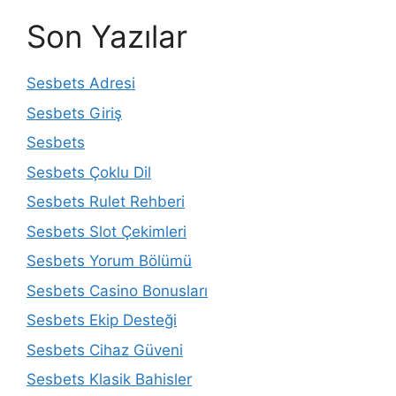
Son Yazılar
Sesbets Adresi
Sesbets Giriş
Sesbets
Sesbets Çoklu Dil
Sesbets Rulet Rehberi
Sesbets Slot Çekimleri
Sesbets Yorum Bölümü
Sesbets Casino Bonusları
Sesbets Ekip Desteği
Sesbets Cihaz Güveni
Sesbets Klasik Bahisler