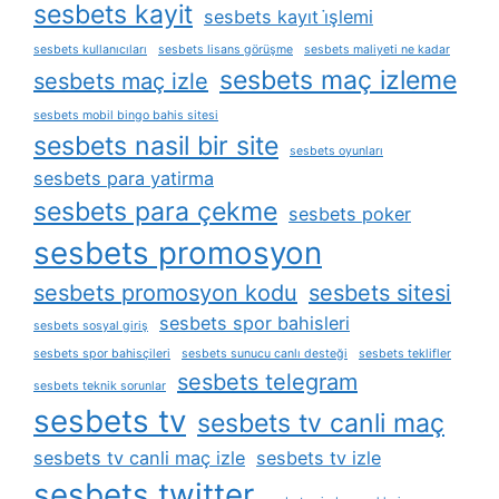
sesbets kayit
sesbets kayıt i̇şlemi
sesbets kullanıcıları
sesbets lisans görüşme
sesbets maliyeti ne kadar
sesbets maç izleme
sesbets maç izle
sesbets mobil bingo bahis sitesi
sesbets nasil bir site
sesbets oyunları
sesbets para yatirma
sesbets para çekme
sesbets poker
sesbets promosyon
sesbets promosyon kodu
sesbets sitesi
sesbets spor bahisleri
sesbets sosyal giriş
sesbets spor bahisçileri
sesbets sunucu canlı desteği
sesbets teklifler
sesbets telegram
sesbets teknik sorunlar
sesbets tv
sesbets tv canli maç
sesbets tv canli maç izle
sesbets tv izle
sesbets twitter