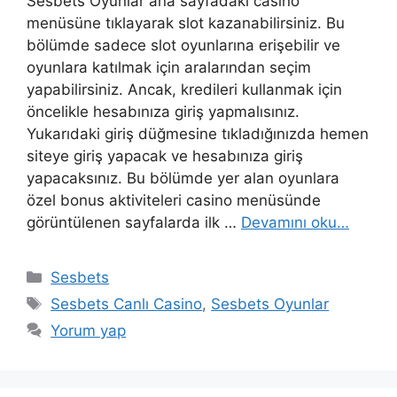
Sesbets Oyunlar ana sayfadaki casino
menüsüne tıklayarak slot kazanabilirsiniz. Bu
bölümde sadece slot oyunlarına erişebilir ve
oyunlara katılmak için aralarından seçim
yapabilirsiniz. Ancak, kredileri kullanmak için
öncelikle hesabınıza giriş yapmalısınız.
Yukarıdaki giriş düğmesine tıkladığınızda hemen
siteye giriş yapacak ve hesabınıza giriş
yapacaksınız. Bu bölümde yer alan oyunlara
özel bonus aktiviteleri casino menüsünde
görüntülenen sayfalarda ilk …
Devamını oku…
Kategoriler
Sesbets
Etiketler
Sesbets Canlı Casino
,
Sesbets Oyunlar
Yorum yap