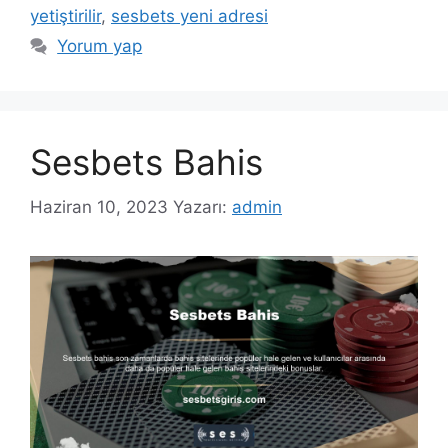
yetiştirilir
,
sesbets yeni adresi
Yorum yap
Sesbets Bahis
Haziran 10, 2023
Yazarı:
admin