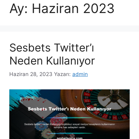
Ay:
Haziran 2023
Sesbets Twitter’ı
Neden Kullanıyor
Haziran 28, 2023
Yazarı:
admin