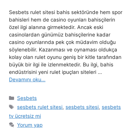
Sesbets rulet sitesi bahis sektöründe hem spor
bahisleri hem de casino oyunları bahisçilerin
özel ilgi alanına girmektedir. Ancak eski
casinolardan günümüz bahisçilerine kadar
casino oyunlarında pek çok müdavim olduğu
söylenebilir. Kazanması ve oynaması oldukça
kolay olan rulet oyunu geniş bir kitle tarafından
büyük bir ilgi ile izlenmektedir. Bu ilgi, bahis
endüstrisini yeni rulet ipuçları siteleri …
Devamını oku…
Kategoriler
Sesbets
Etiketler
sesbets rulet sitesi
,
sesbets sitesi
,
sesbets
tv ücretsiz mi
Yorum yap