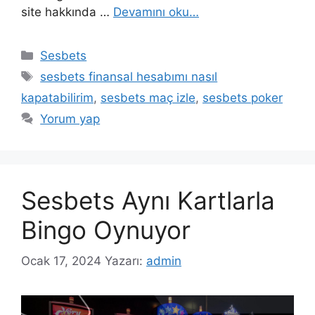
site hakkında …
Devamını oku…
Kategoriler
Sesbets
Etiketler
sesbets finansal hesabımı nasıl
kapatabilirim
,
sesbets maç izle
,
sesbets poker
Yorum yap
Sesbets Aynı Kartlarla
Bingo Oynuyor
Ocak 17, 2024
Yazarı:
admin