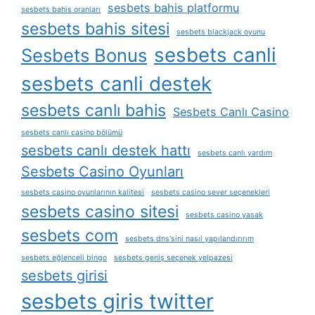
sesbets bahis platformu
sesbets bahis oranları
sesbets bahis sitesi
sesbets blackjack oyunu
sesbets canli
Sesbets Bonus
sesbets canli destek
sesbets canlı bahis
Sesbets Canlı Casino
sesbets canlı casino bölümü
sesbets canlı destek hattı
sesbets canlı yardım
Sesbets Casino Oyunları
sesbets casino oyunlarının kalitesi
sesbets casino sever seçenekleri
sesbets casino sitesi
sesbets casino yasak
sesbets com
sesbets dns'sini nasıl yapılandırırım
sesbets eğlenceli bingo
sesbets geniş seçenek yelpazesi
sesbets girisi
sesbets giris twitter