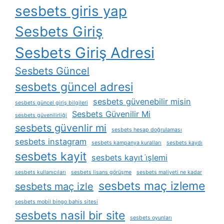
sesbets giris yap
Sesbets Giriş
Sesbets Giriş Adresi
Sesbets Güncel
sesbets güncel adresi
sesbets güvenebilir misin
sesbets güncel giriş bilgileri
Sesbets Güvenilir Mi
sesbets güvenilirliği
sesbets güvenlir mi
sesbets hesap doğrulaması
sesbets instagram
sesbets kampanya kuralları
sesbets kaydı
sesbets kayit
sesbets kayıt i̇şlemi
sesbets kullanıcıları
sesbets lisans görüşme
sesbets maliyeti ne kadar
sesbets maç izleme
sesbets maç izle
sesbets mobil bingo bahis sitesi
sesbets nasil bir site
sesbets oyunları