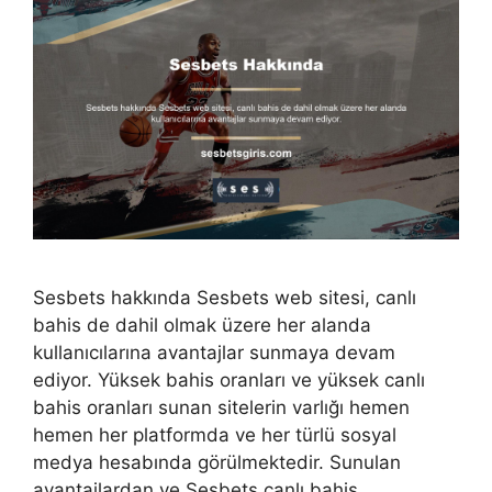
Sesbets hakkında Sesbets web sitesi, canlı
bahis de dahil olmak üzere her alanda
kullanıcılarına avantajlar sunmaya devam
ediyor. Yüksek bahis oranları ve yüksek canlı
bahis oranları sunan sitelerin varlığı hemen
hemen her platformda ve her türlü sosyal
medya hesabında görülmektedir. Sunulan
avantajlardan ve Sesbets canlı bahis