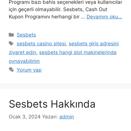
Programı bazı bahis seçenekleri veya kullanıcılar
için geçerli olmayabilir. Sesbets, Cash Out
Kupon Programını herhangi bir …
Devamını oku…
Kategoriler
Sesbets
Etiketler
sesbets casino sitesi
,
sesbets giriş adresini
ziyaret edin
,
sesbets hangi slot makinelerinde
oynayabilirim
Yorum yap
Sesbets Hakkında
Ocak 3, 2024
Yazarı:
admin