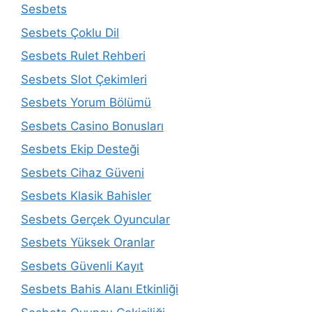
Sesbets
Sesbets Çoklu Dil
Sesbets Rulet Rehberi
Sesbets Slot Çekimleri
Sesbets Yorum Bölümü
Sesbets Casino Bonusları
Sesbets Ekip Desteği
Sesbets Cihaz Güveni
Sesbets Klasik Bahisler
Sesbets Gerçek Oyuncular
Sesbets Yüksek Oranlar
Sesbets Güvenli Kayıt
Sesbets Bahis Alanı Etkinliği