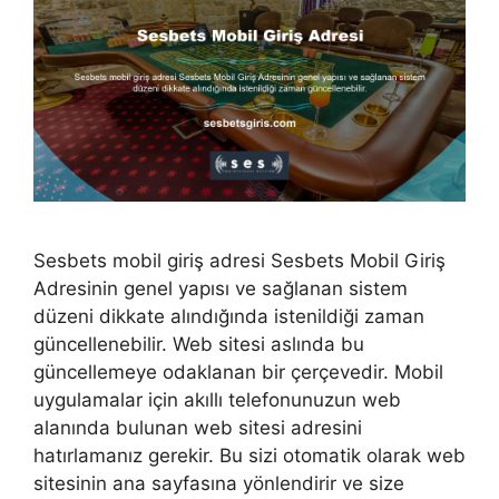
Sesbets mobil giriş adresi Sesbets Mobil Giriş
Adresinin genel yapısı ve sağlanan sistem
düzeni dikkate alındığında istenildiği zaman
güncellenebilir. Web sitesi aslında bu
güncellemeye odaklanan bir çerçevedir. Mobil
uygulamalar için akıllı telefonunuzun web
alanında bulunan web sitesi adresini
hatırlamanız gerekir. Bu sizi otomatik olarak web
sitesinin ana sayfasına yönlendirir ve size