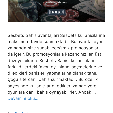
Sesbets bahis avantajları Sesbets kullanıcılarına
maksimum fayda sunmaktadır. Bu avantaj aynı
zamanda size sunabileceğimiz promosyonları
da içerir. Bu promosyonlarla kazancınızı en üst
düzeye çıkarın. Sesbets Bahis, kullanıcıların
farklı dillerdeki favori oyunlarını seçmelerine ve
diledikleri bahisleri yapmalarına olanak tanır.
Çoğu site canlı bahis sunmaktadır. Bu özellik
sayesinde kullanıcılar diledikleri zaman yerel
oyunlara canlı bahis oynayabilirler. Ancak …
Devamını oku…