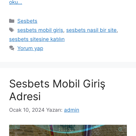
oku…
Kategoriler
Sesbets
Etiketler
sesbets mobil giriş
,
sesbets nasil bir site
,
sesbets sitesine katılın
Yorum yap
Sesbets Mobil Giriş
Adresi
Ocak 10, 2024
Yazarı:
admin