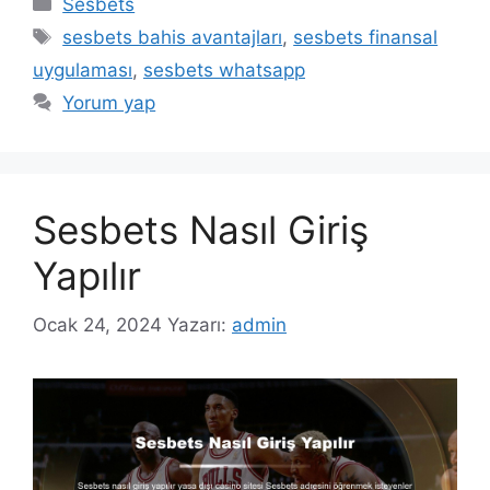
Kategoriler
Sesbets
Etiketler
sesbets bahis avantajları
,
sesbets finansal
uygulaması
,
sesbets whatsapp
Yorum yap
Sesbets Nasıl Giriş
Yapılır
Ocak 24, 2024
Yazarı:
admin