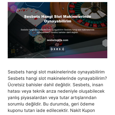
Sesbets hangi slot makinelerinde oynayabilirim
Sesbets hangi slot makinelerinde oynayabilirim?
Ücretsiz bahisler dahil değildir. Sesbets, insan
hatası veya teknik arıza nedeniyle oluşabilecek
yanlış piyasalardan veya tutar artışlarından
sorumlu değildir. Bu durumda, geri ödeme
kuponu tutarı iade edilecektir. Nakit Kupon