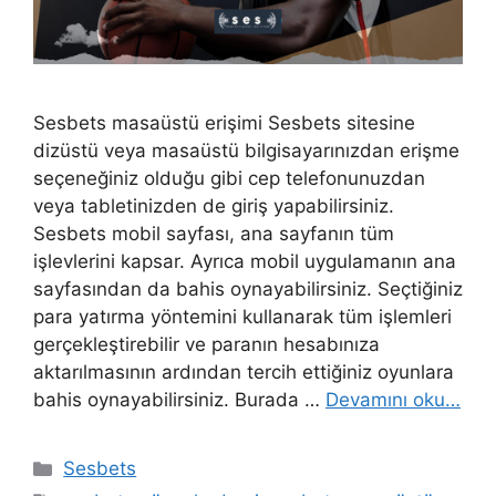
Sesbets masaüstü erişimi Sesbets sitesine
dizüstü veya masaüstü bilgisayarınızdan erişme
seçeneğiniz olduğu gibi cep telefonunuzdan
veya tabletinizden de giriş yapabilirsiniz.
Sesbets mobil sayfası, ana sayfanın tüm
işlevlerini kapsar. Ayrıca mobil uygulamanın ana
sayfasından da bahis oynayabilirsiniz. Seçtiğiniz
para yatırma yöntemini kullanarak tüm işlemleri
gerçekleştirebilir ve paranın hesabınıza
aktarılmasının ardından tercih ettiğiniz oyunlara
bahis oynayabilirsiniz. Burada …
Devamını oku…
Kategoriler
Sesbets