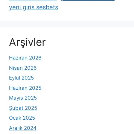
yeni giris sesbets
Arşivler
Haziran 2026
Nisan 2026
Eylül 2025
Haziran 2025
Mayıs 2025
Şubat 2025
Ocak 2025
Aralık 2024