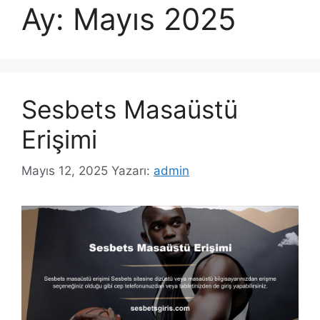
Ay:
Mayıs 2025
Sesbets Masaüstü
Erişimi
Mayıs 12, 2025
Yazarı:
admin