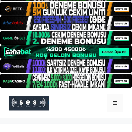
İçeriğe
atla
Menü