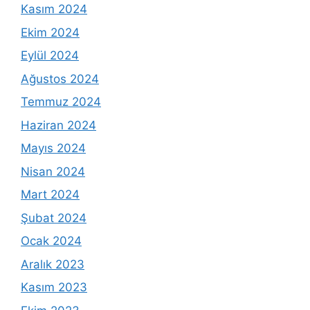
Kasım 2024
Ekim 2024
Eylül 2024
Ağustos 2024
Temmuz 2024
Haziran 2024
Mayıs 2024
Nisan 2024
Mart 2024
Şubat 2024
Ocak 2024
Aralık 2023
Kasım 2023