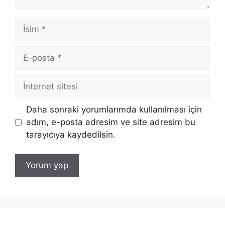
İsim
E-
posta
İnternet
sitesi
Daha sonraki yorumlarımda kullanılması için
adım, e-posta adresim ve site adresim bu
tarayıcıya kaydedilsin.