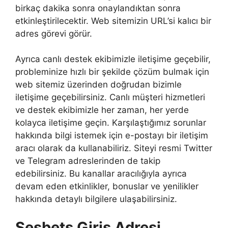
birkaç dakika sonra onaylandıktan sonra
etkinleştirilecektir. Web sitemizin URL’si kalıcı bir
adres görevi görür.
Ayrıca canlı destek ekibimizle iletişime geçebilir,
probleminize hızlı bir şekilde çözüm bulmak için
web sitemiz üzerinden doğrudan bizimle
iletişime geçebilirsiniz. Canlı müşteri hizmetleri
ve destek ekibimizle her zaman, her yerde
kolayca iletişime geçin. Karşılaştığımız sorunlar
hakkında bilgi istemek için e-postayı bir iletişim
aracı olarak da kullanabiliriz. Siteyi resmi Twitter
ve Telegram adreslerinden de takip
edebilirsiniz. Bu kanallar aracılığıyla ayrıca
devam eden etkinlikler, bonuslar ve yenilikler
hakkında detaylı bilgilere ulaşabilirsiniz.
Sesbets Giriş Adresi