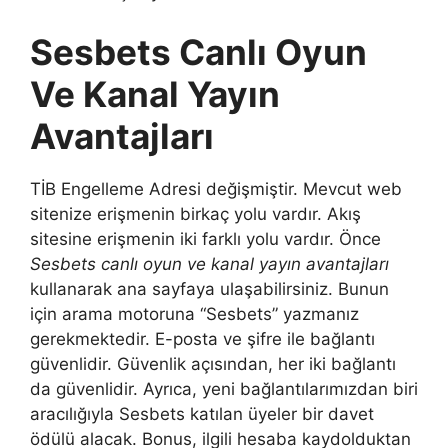
Sesbets Canlı Oyun
Ve Kanal Yayın
Avantajları
TİB Engelleme Adresi değişmiştir. Mevcut web
sitenize erişmenin birkaç yolu vardır. Akış
sitesine erişmenin iki farklı yolu vardır. Önce
Sesbets canlı oyun ve kanal yayın avantajları
kullanarak ana sayfaya ulaşabilirsiniz. Bunun
için arama motoruna “Sesbets” yazmanız
gerekmektedir. E-posta ve şifre ile bağlantı
güvenlidir. Güvenlik açısından, her iki bağlantı
da güvenlidir. Ayrıca, yeni bağlantılarımızdan biri
aracılığıyla Sesbets katılan üyeler bir davet
ödülü alacak. Bonus, ilgili hesaba kaydolduktan