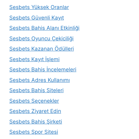
Sesbets Yüksek Oranlar
Sesbets Güvenli Kayıt
Sesbets Bahis Alanı Etkinliği
Sesbets Oyuncu Çekiciliği
Sesbets Kazanan Ödülleri
Sesbets Kayıt İşlemi
Sesbets Bahis İncelemeleri
Sesbets Adres Kullanımı
Sesbets Bahis Siteleri
Sesbets Seçenekler
Sesbets Ziyaret Edin
Sesbets Bahis Şirketi
Sesbets Spor Sitesi