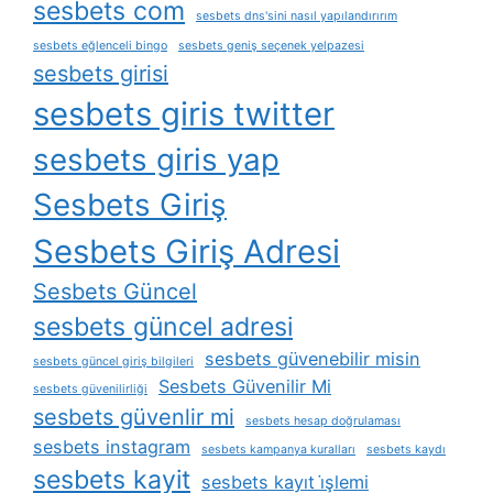
sesbets com
sesbets dns'sini nasıl yapılandırırım
sesbets eğlenceli bingo
sesbets geniş seçenek yelpazesi
sesbets girisi
sesbets giris twitter
sesbets giris yap
Sesbets Giriş
Sesbets Giriş Adresi
Sesbets Güncel
sesbets güncel adresi
sesbets güvenebilir misin
sesbets güncel giriş bilgileri
Sesbets Güvenilir Mi
sesbets güvenilirliği
sesbets güvenlir mi
sesbets hesap doğrulaması
sesbets instagram
sesbets kampanya kuralları
sesbets kaydı
sesbets kayit
sesbets kayıt i̇şlemi