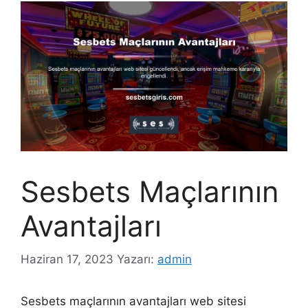
Sesbets Maçlarının
Avantajları
Haziran 17, 2023
Yazarı:
admin
Sesbets maçlarının avantajları web sitesi