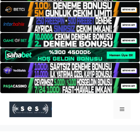
İçeriğe
atla
Menü