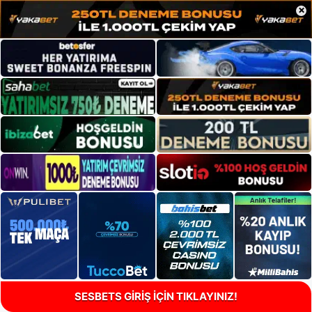
×
SESBETS GİRİŞ İÇİN TIKLAYINIZ!