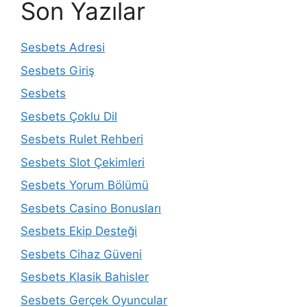
Son Yazılar
Sesbets Adresi
Sesbets Giriş
Sesbets
Sesbets Çoklu Dil
Sesbets Rulet Rehberi
Sesbets Slot Çekimleri
Sesbets Yorum Bölümü
Sesbets Casino Bonusları
Sesbets Ekip Desteği
Sesbets Cihaz Güveni
Sesbets Klasik Bahisler
Sesbets Gerçek Oyuncular