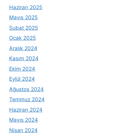
Haziran 2025
Mayıs 2025
Şubat 2025
Ocak 2025
Aralık 2024
Kasım 2024
Ekim 2024
Eylül 2024
Ağustos 2024
Temmuz 2024
Haziran 2024
Mayıs 2024
Nisan 2024