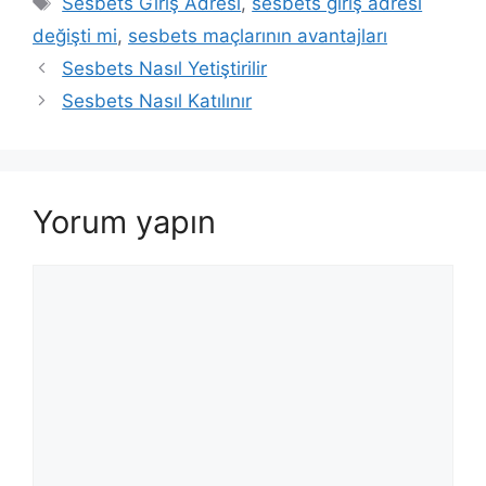
Sesbets Giriş Adresi
,
sesbets giriş adresi
değişti mi
,
sesbets maçlarının avantajları
Sesbets Nasıl Yetiştirilir
Sesbets Nasıl Katılınır
Yorum yapın
Yorum