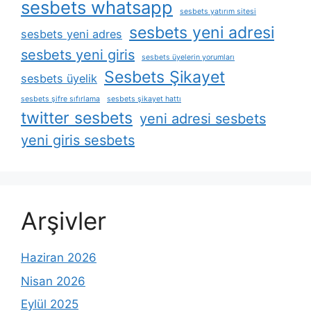
sesbets whatsapp
sesbets yatırım sitesi
sesbets yeni adresi
sesbets yeni adres
sesbets yeni giris
sesbets üyelerin yorumları
Sesbets Şikayet
sesbets üyelik
sesbets şifre sıfırlama
sesbets şikayet hattı
twitter sesbets
yeni adresi sesbets
yeni giris sesbets
Arşivler
Haziran 2026
Nisan 2026
Eylül 2025