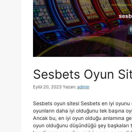
Sesbets Oyun Sit
Eylül 20, 2023
Yazarı:
admin
Sesbets oyun sitesi Sesbets en iyi oyunu 
oyunların daha iyi olduğunu tek başına oyn
Ancak bu, en iyi oyun olduğu anlamına gelm
oyun olduğunu düşündüğü şey başkaları ta