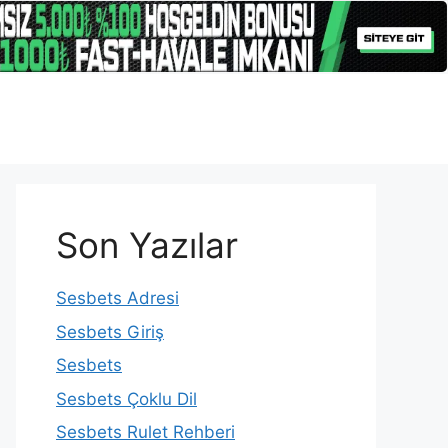
Son Yazılar
Sesbets Adresi
Sesbets Giriş
Sesbets
Sesbets Çoklu Dil
Sesbets Rulet Rehberi