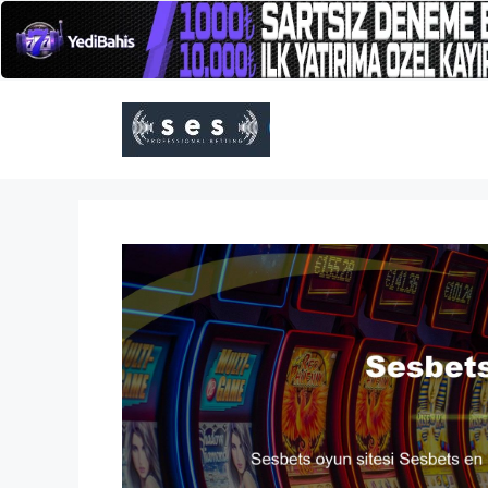
İçeriğe
atla