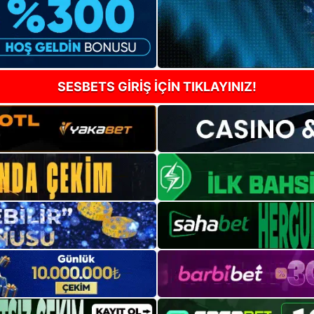
SESBETS GİRİŞ İÇİN TIKLAYINIZ!