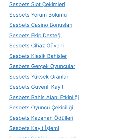
Sesbets Slot Çekimleri
Sesbets Yorum Bölümü
Sesbets Casino Bonusları
Sesbets Ekip Desteği
Sesbets Cihaz Güveni
Sesbets Klasik Bahisler
Sesbets Gerçek Oyuncular
Sesbets Yüksek Oranlar
Sesbets Güvenli Kayıt
Sesbets Bahis Alanı Etkinliği
Sesbets Oyuncu Çekiciliği
Sesbets Kazanan Ödülleri
Sesbets Kayıt İşlemi