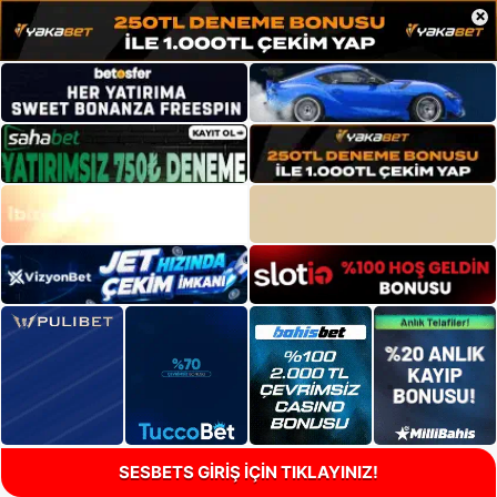
×
SESBETS GİRİŞ İÇİN TIKLAYINIZ!