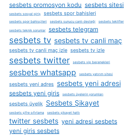
sesbets promosyon kodu
sesbets sitesi
sesbets spor bahisleri
sesbets sosyal giriş
sesbets spor bahisçileri
sesbets sunucu canlı desteği
sesbets teklifler
sesbets telegram
sesbets teknik sorunlar
sesbets tv
sesbets tv canli maç
sesbets tv canli maç izle
sesbets tv izle
sesbets twitter
sesbets vip beçenekleri
sesbets whatsapp
sesbets yatırım sitesi
sesbets yeni adresi
sesbets yeni adres
sesbets yeni giris
sesbets üyelerin yorumları
Sesbets Şikayet
sesbets üyelik
sesbets şifre sıfırlama
sesbets şikayet hattı
twitter sesbets
yeni adresi sesbets
yeni giris sesbets