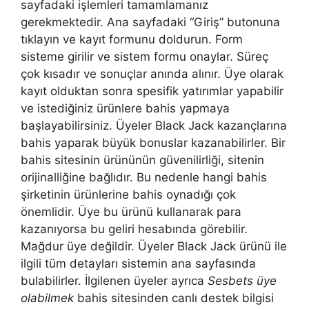
sayfadaki işlemleri tamamlamanız
gerekmektedir. Ana sayfadaki “Giriş” butonuna
tıklayın ve kayıt formunu doldurun. Form
sisteme girilir ve sistem formu onaylar. Süreç
çok kısadır ve sonuçlar anında alınır. Üye olarak
kayıt olduktan sonra spesifik yatırımlar yapabilir
ve istediğiniz ürünlere bahis yapmaya
başlayabilirsiniz. Üyeler Black Jack kazançlarına
bahis yaparak büyük bonuslar kazanabilirler. Bir
bahis sitesinin ürününün güvenilirliği, sitenin
orijinalliğine bağlıdır. Bu nedenle hangi bahis
şirketinin ürünlerine bahis oynadığı çok
önemlidir. Üye bu ürünü kullanarak para
kazanıyorsa bu geliri hesabında görebilir.
Mağdur üye değildir. Üyeler Black Jack ürünü ile
ilgili tüm detayları sistemin ana sayfasında
bulabilirler. İlgilenen üyeler ayrıca
Sesbets üye
olabilmek
bahis sitesinden canlı destek bilgisi