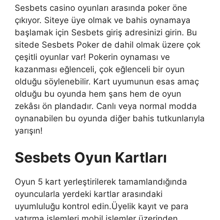
Sesbets casino oyunları arasında poker öne
çıkıyor. Siteye üye olmak ve bahis oynamaya
başlamak için Sesbets giriş adresinizi girin. Bu
sitede Sesbets Poker de dahil olmak üzere çok
çeşitli oyunlar var! Pokerin oynaması ve
kazanması eğlenceli, çok eğlenceli bir oyun
olduğu söylenebilir. Kart uyumunun esas amaç
olduğu bu oyunda hem şans hem de oyun
zekâsı ön plandadır. Canlı veya normal modda
oynanabilen bu oyunda diğer bahis tutkunlarıyla
yarışın!
Sesbets Oyun Kartları
Oyun 5 kart yerleştirilerek tamamlandığında
oyuncularla yerdeki kartlar arasındaki
uyumluluğu kontrol edin.Üyelik kayıt ve para
yatırma işlemleri mobil işlemler üzerinden