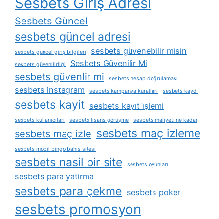
Sesbets Giriş Adresi
Sesbets Güncel
sesbets güncel adresi
sesbets güvenebilir misin
sesbets güncel giriş bilgileri
Sesbets Güvenilir Mi
sesbets güvenilirliği
sesbets güvenlir mi
sesbets hesap doğrulaması
sesbets instagram
sesbets kampanya kuralları
sesbets kaydı
sesbets kayit
sesbets kayıt i̇şlemi
sesbets kullanıcıları
sesbets lisans görüşme
sesbets maliyeti ne kadar
sesbets maç izleme
sesbets maç izle
sesbets mobil bingo bahis sitesi
sesbets nasil bir site
sesbets oyunları
sesbets para yatirma
sesbets para çekme
sesbets poker
sesbets promosyon