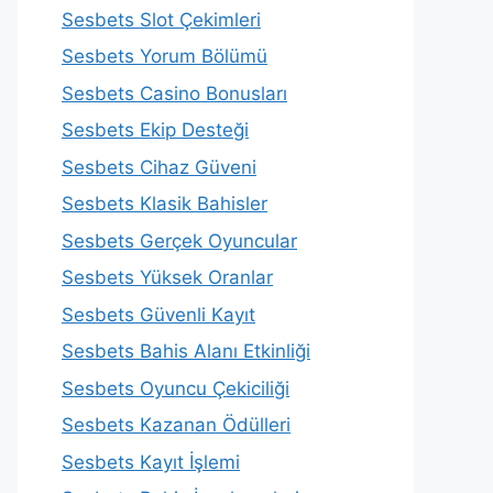
Sesbets Slot Çekimleri
Sesbets Yorum Bölümü
Sesbets Casino Bonusları
Sesbets Ekip Desteği
Sesbets Cihaz Güveni
Sesbets Klasik Bahisler
Sesbets Gerçek Oyuncular
Sesbets Yüksek Oranlar
Sesbets Güvenli Kayıt
Sesbets Bahis Alanı Etkinliği
Sesbets Oyuncu Çekiciliği
Sesbets Kazanan Ödülleri
Sesbets Kayıt İşlemi