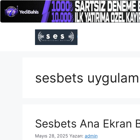
İçeriğe
atla
sesbets uygula
Sesbets Ana Ekran 
Mayıs 28, 2025
Yazarı:
admin