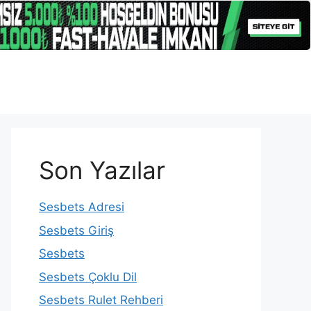
Son Yazılar
Sesbets Adresi
Sesbets Giriş
Sesbets
Sesbets Çoklu Dil
Sesbets Rulet Rehberi