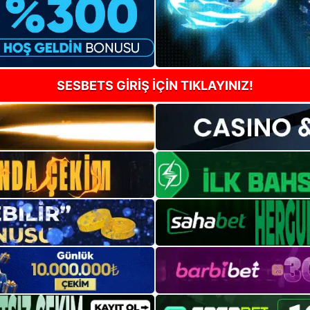
SESBETS GİRİŞ İÇİN TIKLAYINIZ!