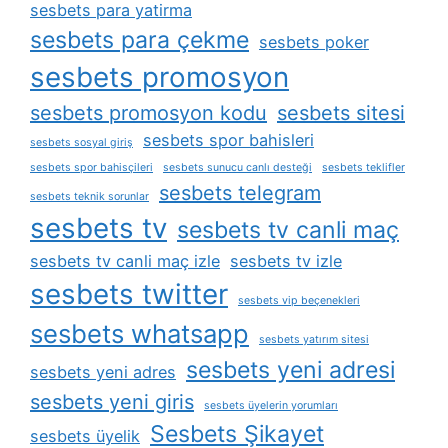
sesbets para yatirma
sesbets para çekme
sesbets poker
sesbets promosyon
sesbets promosyon kodu
sesbets sitesi
sesbets spor bahisleri
sesbets sosyal giriş
sesbets spor bahisçileri
sesbets sunucu canlı desteği
sesbets teklifler
sesbets telegram
sesbets teknik sorunlar
sesbets tv
sesbets tv canli maç
sesbets tv canli maç izle
sesbets tv izle
sesbets twitter
sesbets vip beçenekleri
sesbets whatsapp
sesbets yatırım sitesi
sesbets yeni adresi
sesbets yeni adres
sesbets yeni giris
sesbets üyelerin yorumları
Sesbets Şikayet
sesbets üyelik