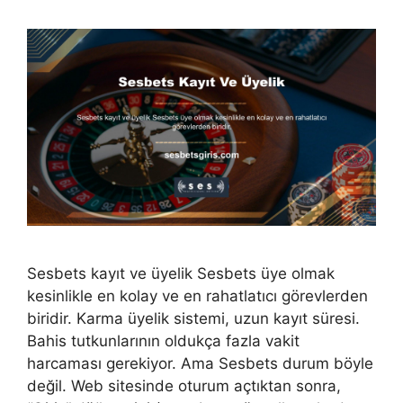
Sesbets kayıt ve üyelik Sesbets üye olmak
kesinlikle en kolay ve en rahatlatıcı görevlerden
biridir. Karma üyelik sistemi, uzun kayıt süresi.
Bahis tutkunlarının oldukça fazla vakit
harcaması gerekiyor. Ama Sesbets durum böyle
değil. Web sitesinde oturum açtıktan sonra,