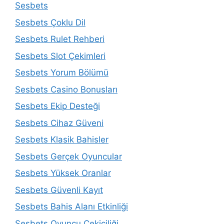
Sesbets
Sesbets Çoklu Dil
Sesbets Rulet Rehberi
Sesbets Slot Çekimleri
Sesbets Yorum Bölümü
Sesbets Casino Bonusları
Sesbets Ekip Desteği
Sesbets Cihaz Güveni
Sesbets Klasik Bahisler
Sesbets Gerçek Oyuncular
Sesbets Yüksek Oranlar
Sesbets Güvenli Kayıt
Sesbets Bahis Alanı Etkinliği
Sesbets Oyuncu Çekiciliği