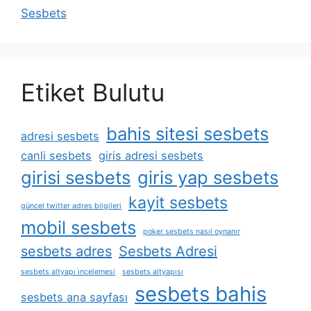
Sesbets
Etiket Bulutu
bahis sitesi sesbets
adresi sesbets
canli sesbets
giris adresi sesbets
girisi sesbets
giris yap sesbets
kayit sesbets
güncel twitter adres bilgileri
mobil sesbets
poker sesbets nasıl oynanır
sesbets adres
Sesbets Adresi
sesbets altyapı i̇ncelemesi
sesbets altyapısı
sesbets bahis
sesbets ana sayfası