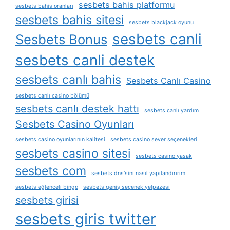
sesbets bahis platformu
sesbets bahis oranları
sesbets bahis sitesi
sesbets blackjack oyunu
sesbets canli
Sesbets Bonus
sesbets canli destek
sesbets canlı bahis
Sesbets Canlı Casino
sesbets canlı casino bölümü
sesbets canlı destek hattı
sesbets canlı yardım
Sesbets Casino Oyunları
sesbets casino oyunlarının kalitesi
sesbets casino sever seçenekleri
sesbets casino sitesi
sesbets casino yasak
sesbets com
sesbets dns'sini nasıl yapılandırırım
sesbets eğlenceli bingo
sesbets geniş seçenek yelpazesi
sesbets girisi
sesbets giris twitter