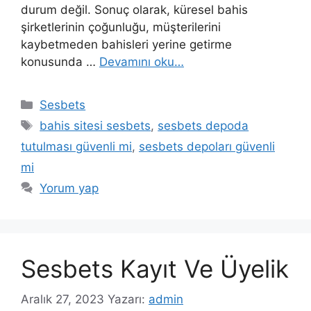
durum değil. Sonuç olarak, küresel bahis
şirketlerinin çoğunluğu, müşterilerini
kaybetmeden bahisleri yerine getirme
konusunda …
Devamını oku…
Kategoriler
Sesbets
Etiketler
bahis sitesi sesbets
,
sesbets depoda
tutulması güvenli mi
,
sesbets depoları güvenli
mi
Yorum yap
Sesbets Kayıt Ve Üyelik
Aralık 27, 2023
Yazarı:
admin