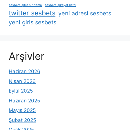
sesbets şifre sıfırlama
sesbets şikayet hattı
twitter sesbets
yeni adresi sesbets
yeni giris sesbets
Arşivler
Haziran 2026
Nisan 2026
Eylül 2025
Haziran 2025
Mayıs 2025
Şubat 2025
Ocak 2025