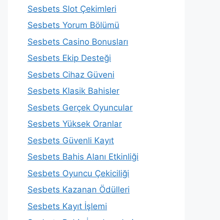
Sesbets Slot Çekimleri
Sesbets Yorum Bölümü
Sesbets Casino Bonusları
Sesbets Ekip Desteği
Sesbets Cihaz Güveni
Sesbets Klasik Bahisler
Sesbets Gerçek Oyuncular
Sesbets Yüksek Oranlar
Sesbets Güvenli Kayıt
Sesbets Bahis Alanı Etkinliği
Sesbets Oyuncu Çekiciliği
Sesbets Kazanan Ödülleri
Sesbets Kayıt İşlemi