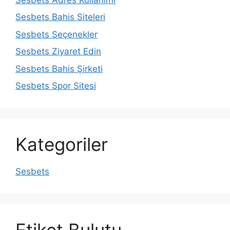
Sesbets Bahis Siteleri
Sesbets Seçenekler
Sesbets Ziyaret Edin
Sesbets Bahis Şirketi
Sesbets Spor Sitesi
Kategoriler
Sesbets