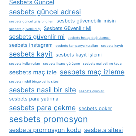
Sesbets Güncel
sesbets güncel adresi
sesbets güvenebilir misin
sesbets güncel giriş bilgileri
Sesbets Güvenilir Mi
sesbets güvenilirliği
sesbets güvenlir mi
sesbets hesap doğrulaması
sesbets instagram
sesbets kampanya kuralları
sesbets kaydı
sesbets kayit
sesbets kayıt i̇şlemi
sesbets kullanıcıları
sesbets lisans görüşme
sesbets maliyeti ne kadar
sesbets maç izleme
sesbets maç izle
sesbets mobil bingo bahis sitesi
sesbets nasil bir site
sesbets oyunları
sesbets para yatirma
sesbets para çekme
sesbets poker
sesbets promosyon
sesbets promosyon kodu
sesbets sitesi