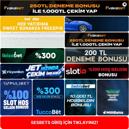
×
SESBETS GİRİŞ İÇİN TIKLAYINIZ!