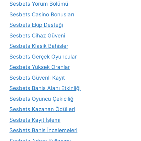
Sesbets Yorum Bölümü
Sesbets Casino Bonusları
Sesbets Ekip Desteği
Sesbets Cihaz Güveni
Sesbets Klasik Bahisler
Sesbets Gerçek Oyuncular
Sesbets Yüksek Oranlar
Sesbets Güvenli Kayıt
Sesbets Bahis Alanı Etkinliği
Sesbets Oyuncu Çekiciliği
Sesbets Kazanan Ödülleri
Sesbets Kayıt İşlemi
Sesbets Bahis İncelemeleri
Sesbets Adres Kullanımı