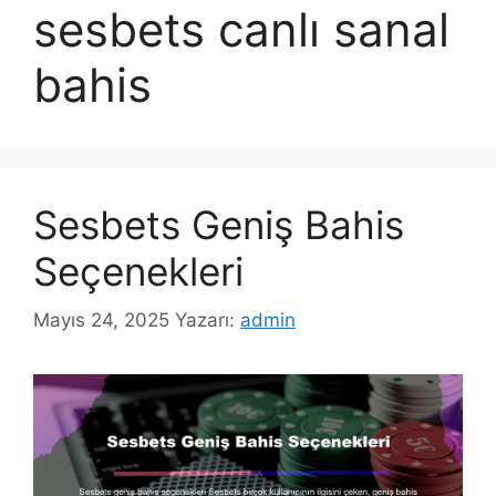
sesbets canlı sanal
bahis
Sesbets Geniş Bahis
Seçenekleri
Mayıs 24, 2025
Yazarı:
admin