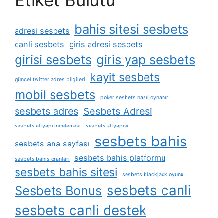
Etiket Bulutu
bahis sitesi sesbets
adresi sesbets
canli sesbets
giris adresi sesbets
girisi sesbets
giris yap sesbets
kayit sesbets
güncel twitter adres bilgileri
mobil sesbets
poker sesbets nasıl oynanır
sesbets adres
Sesbets Adresi
sesbets altyapı i̇ncelemesi
sesbets altyapısı
sesbets bahis
sesbets ana sayfası
sesbets bahis platformu
sesbets bahis oranları
sesbets bahis sitesi
sesbets blackjack oyunu
sesbets canli
Sesbets Bonus
sesbets canli destek