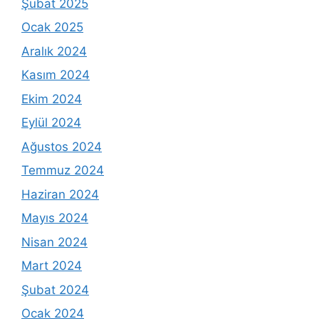
Şubat 2025
Ocak 2025
Aralık 2024
Kasım 2024
Ekim 2024
Eylül 2024
Ağustos 2024
Temmuz 2024
Haziran 2024
Mayıs 2024
Nisan 2024
Mart 2024
Şubat 2024
Ocak 2024