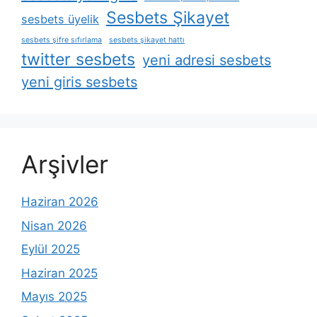
Sesbets Şikayet
sesbets üyelik
sesbets şifre sıfırlama
sesbets şikayet hattı
twitter sesbets
yeni adresi sesbets
yeni giris sesbets
Arşivler
Haziran 2026
Nisan 2026
Eylül 2025
Haziran 2025
Mayıs 2025