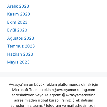
Aralık 2023
Kasım 2023
Ekim 2023
Eylül 2023
Ağustos 2023
Temmuz 2023
Haziran 2023
Mayıs 2023
Avrasya'nın en büyük reklam platformunda olmak için
Microsoft Teams:
reklam@avrasyamarketing.com
adresimizden veya Telegram: @Avrasyamarketing
adresimizden irtibat kurabilirsiniz. (Tek iletişim
adreslerimiz teams / telegram ve mail adresimizdir.