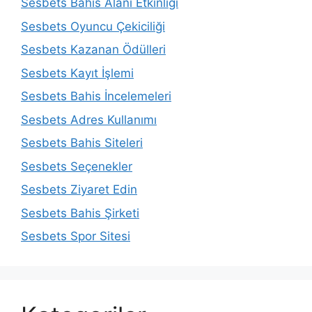
Sesbets Bahis Alanı Etkinliği
Sesbets Oyuncu Çekiciliği
Sesbets Kazanan Ödülleri
Sesbets Kayıt İşlemi
Sesbets Bahis İncelemeleri
Sesbets Adres Kullanımı
Sesbets Bahis Siteleri
Sesbets Seçenekler
Sesbets Ziyaret Edin
Sesbets Bahis Şirketi
Sesbets Spor Sitesi