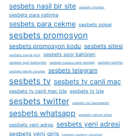
sesbets nasil bir site
sesbets oyunları
sesbets para yatirma
sesbets para çekme
sesbets poker
sesbets promosyon
sesbets promosyon kodu
sesbets sitesi
sesbets spor bahisleri
sesbets sosyal giriş
sesbets spor bahisçileri
sesbets sunucu canlı desteği
sesbets teklifler
sesbets telegram
sesbets teknik sorunlar
sesbets tv
sesbets tv canli maç
sesbets tv canli maç izle
sesbets tv izle
sesbets twitter
sesbets vip beçenekleri
sesbets whatsapp
sesbets yatırım sitesi
sesbets yeni adresi
sesbets yeni adres
sesbets yeni giris
sesbets üyelerin yorumları