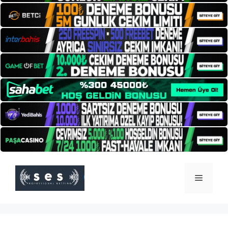
İçeriğe
atla
Menü