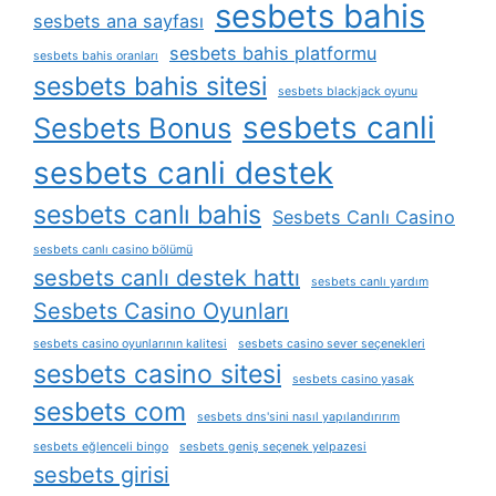
sesbets bahis
sesbets ana sayfası
sesbets bahis platformu
sesbets bahis oranları
sesbets bahis sitesi
sesbets blackjack oyunu
sesbets canli
Sesbets Bonus
sesbets canli destek
sesbets canlı bahis
Sesbets Canlı Casino
sesbets canlı casino bölümü
sesbets canlı destek hattı
sesbets canlı yardım
Sesbets Casino Oyunları
sesbets casino oyunlarının kalitesi
sesbets casino sever seçenekleri
sesbets casino sitesi
sesbets casino yasak
sesbets com
sesbets dns'sini nasıl yapılandırırım
sesbets eğlenceli bingo
sesbets geniş seçenek yelpazesi
sesbets girisi