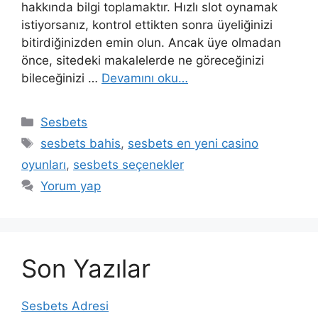
hakkında bilgi toplamaktır. Hızlı slot oynamak
istiyorsanız, kontrol ettikten sonra üyeliğinizi
bitirdiğinizden emin olun. Ancak üye olmadan
önce, sitedeki makalelerde ne göreceğinizi
bileceğinizi …
Devamını oku…
Kategoriler
Sesbets
Etiketler
sesbets bahis
,
sesbets en yeni casino
oyunları
,
sesbets seçenekler
Yorum yap
Son Yazılar
Sesbets Adresi