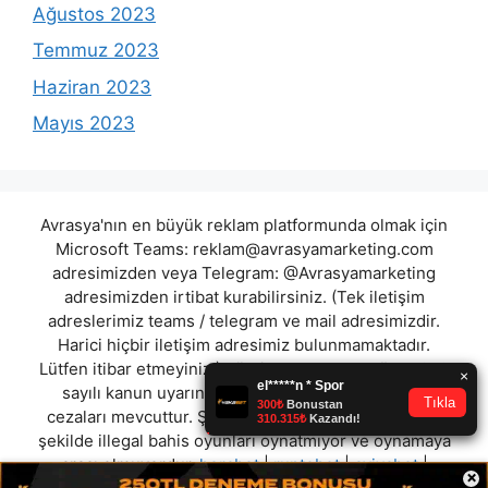
Ağustos 2023
Temmuz 2023
Haziran 2023
Mayıs 2023
Avrasya'nın en büyük reklam platformunda olmak için
Microsoft Teams:
reklam@avrasyamarketing.com
adresimizden veya Telegram: @Avrasyamarketing
adresimizden irtibat kurabilirsiniz. (Tek iletişim
adreslerimiz teams / telegram ve mail adresimizdir.
Harici hiçbir iletişim adresimiz bulunmamaktadır.
Lütfen itibar etmeyiniz.) Türkiye yasalarına göre 7258
sayılı kanun uyarınca yasa dışı bahis oynamanın
cezaları mevcuttur. Şu an bulunduğunuz site hiç bir
şekilde illegal bahis oyunları oynatmıyor ve oynamaya
aracı olmuyordur.
herabet
|
runtobet
|
avivabet
|
×