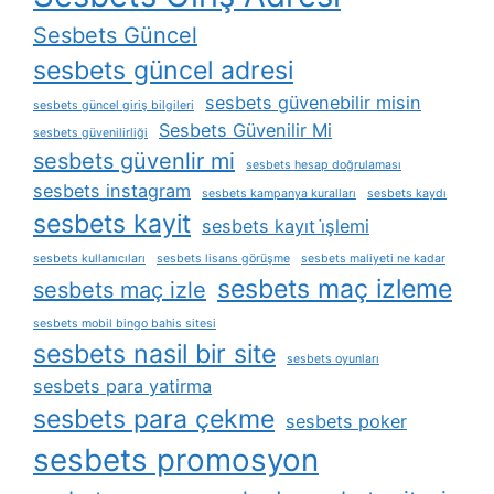
Sesbets Güncel
sesbets güncel adresi
sesbets güvenebilir misin
sesbets güncel giriş bilgileri
Sesbets Güvenilir Mi
sesbets güvenilirliği
sesbets güvenlir mi
sesbets hesap doğrulaması
sesbets instagram
sesbets kampanya kuralları
sesbets kaydı
sesbets kayit
sesbets kayıt i̇şlemi
sesbets kullanıcıları
sesbets lisans görüşme
sesbets maliyeti ne kadar
sesbets maç izleme
sesbets maç izle
sesbets mobil bingo bahis sitesi
sesbets nasil bir site
sesbets oyunları
sesbets para yatirma
sesbets para çekme
sesbets poker
sesbets promosyon