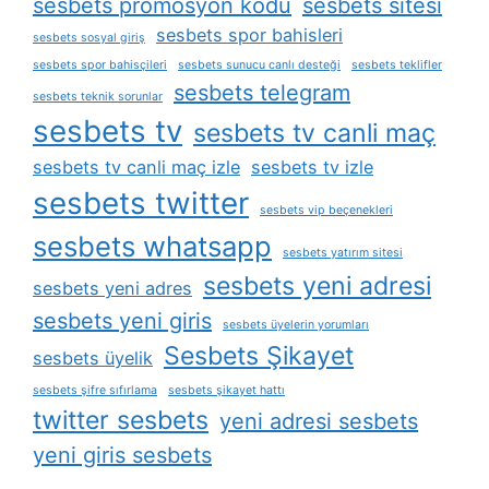
sesbets promosyon kodu
sesbets sitesi
sesbets spor bahisleri
sesbets sosyal giriş
sesbets spor bahisçileri
sesbets sunucu canlı desteği
sesbets teklifler
sesbets telegram
sesbets teknik sorunlar
sesbets tv
sesbets tv canli maç
sesbets tv canli maç izle
sesbets tv izle
sesbets twitter
sesbets vip beçenekleri
sesbets whatsapp
sesbets yatırım sitesi
sesbets yeni adresi
sesbets yeni adres
sesbets yeni giris
sesbets üyelerin yorumları
Sesbets Şikayet
sesbets üyelik
sesbets şifre sıfırlama
sesbets şikayet hattı
twitter sesbets
yeni adresi sesbets
yeni giris sesbets