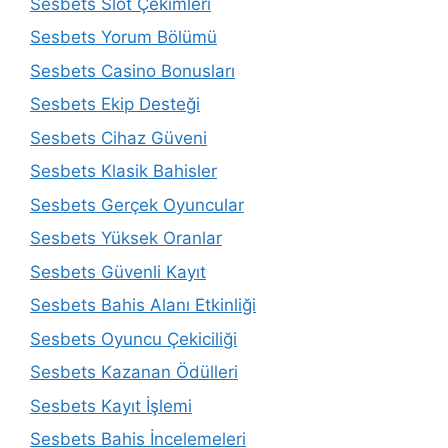
Sesbets Slot Çekimleri
Sesbets Yorum Bölümü
Sesbets Casino Bonusları
Sesbets Ekip Desteği
Sesbets Cihaz Güveni
Sesbets Klasik Bahisler
Sesbets Gerçek Oyuncular
Sesbets Yüksek Oranlar
Sesbets Güvenli Kayıt
Sesbets Bahis Alanı Etkinliği
Sesbets Oyuncu Çekiciliği
Sesbets Kazanan Ödülleri
Sesbets Kayıt İşlemi
Sesbets Bahis İncelemeleri