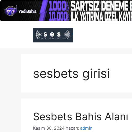
İçeriğe
atla
sesbets girisi
Sesbets Bahis Alanı
Kasım 30, 2024
Yazarı:
admin