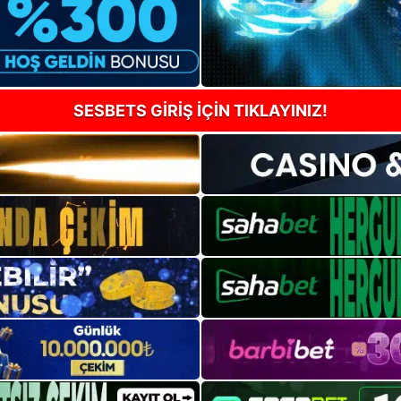
SESBETS GİRİŞ İÇİN TIKLAYINIZ!