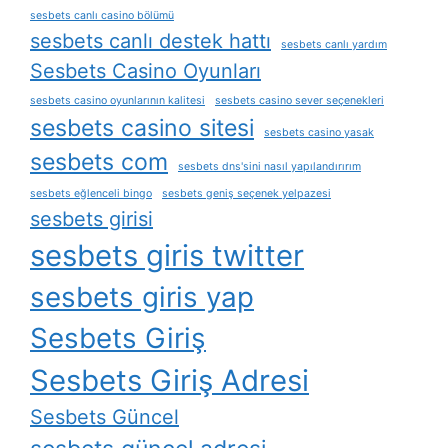
sesbets canlı casino bölümü
sesbets canlı destek hattı
sesbets canlı yardım
Sesbets Casino Oyunları
sesbets casino oyunlarının kalitesi
sesbets casino sever seçenekleri
sesbets casino sitesi
sesbets casino yasak
sesbets com
sesbets dns'sini nasıl yapılandırırım
sesbets eğlenceli bingo
sesbets geniş seçenek yelpazesi
sesbets girisi
sesbets giris twitter
sesbets giris yap
Sesbets Giriş
Sesbets Giriş Adresi
Sesbets Güncel