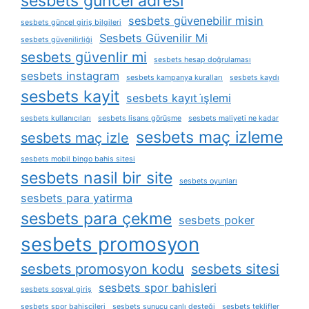
sesbets güncel adresi
sesbets güvenebilir misin
sesbets güncel giriş bilgileri
Sesbets Güvenilir Mi
sesbets güvenilirliği
sesbets güvenlir mi
sesbets hesap doğrulaması
sesbets instagram
sesbets kampanya kuralları
sesbets kaydı
sesbets kayit
sesbets kayıt i̇şlemi
sesbets kullanıcıları
sesbets lisans görüşme
sesbets maliyeti ne kadar
sesbets maç izleme
sesbets maç izle
sesbets mobil bingo bahis sitesi
sesbets nasil bir site
sesbets oyunları
sesbets para yatirma
sesbets para çekme
sesbets poker
sesbets promosyon
sesbets promosyon kodu
sesbets sitesi
sesbets spor bahisleri
sesbets sosyal giriş
sesbets spor bahisçileri
sesbets sunucu canlı desteği
sesbets teklifler