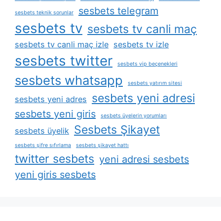
sesbets telegram
sesbets teknik sorunlar
sesbets tv
sesbets tv canli maç
sesbets tv canli maç izle
sesbets tv izle
sesbets twitter
sesbets vip beçenekleri
sesbets whatsapp
sesbets yatırım sitesi
sesbets yeni adresi
sesbets yeni adres
sesbets yeni giris
sesbets üyelerin yorumları
Sesbets Şikayet
sesbets üyelik
sesbets şifre sıfırlama
sesbets şikayet hattı
twitter sesbets
yeni adresi sesbets
yeni giris sesbets