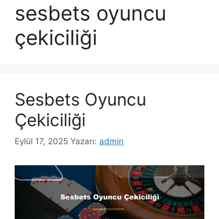
sesbets oyuncu
çekiciliği
Sesbets Oyuncu
Çekiciliği
Eylül 17, 2025
Yazarı:
admin