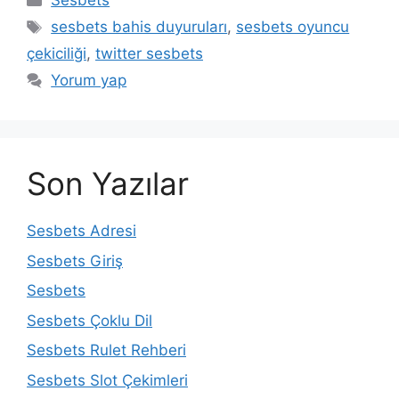
Sesbets
Etiketler
sesbets bahis duyuruları
,
sesbets oyuncu
çekiciliği
,
twitter sesbets
Yorum yap
Son Yazılar
Sesbets Adresi
Sesbets Giriş
Sesbets
Sesbets Çoklu Dil
Sesbets Rulet Rehberi
Sesbets Slot Çekimleri