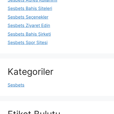
Sesbets Bahis Siteleri
Sesbets Seçenekler
Sesbets Ziyaret Edin
Sesbets Bahis Şirketi
Sesbets Spor Sitesi
Kategoriler
Sesbets