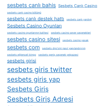
sesbets canlı bahis
Sesbets Canlı Casino
sesbets canlı casino bölümü
sesbets canlı destek hattı
sesbets canlı yardım
Sesbets Casino Oyunları
sesbets casino oyunlarının kalitesi
sesbets casino sever seçenekleri
sesbets casino sitesi
sesbets casino yasak
sesbets com
sesbets dns'sini nasıl yapılandırırım
sesbets eğlenceli bingo
sesbets geniş seçenek yelpazesi
sesbets girisi
sesbets giris twitter
sesbets giris yap
Sesbets Giriş
Sesbets Giriş Adresi