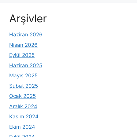
Arşivler
Haziran 2026
Nisan 2026
Eylül 2025
Haziran 2025
Mayıs 2025
Şubat 2025
Ocak 2025
Aralık 2024
Kasım 2024
Ekim 2024