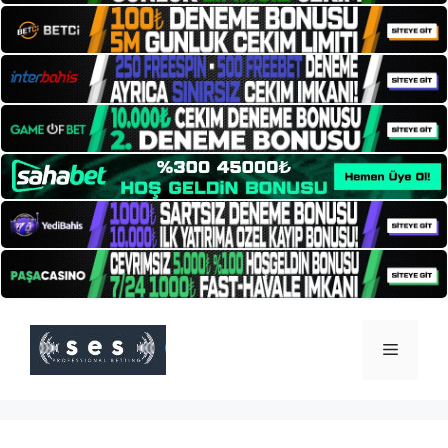
İçeriğe
atla
Menü