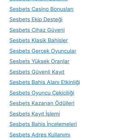
Sesbets Casino Bonusları
Sesbets Ekip Desteği
Sesbets Cihaz Güveni
Sesbets Klasik Bahisler
Sesbets Gerçek Oyuncular
Sesbets Yüksek Oranlar
Sesbets Güvenli Kayıt
Sesbets Bahis Alanı Etkinliği
Sesbets Oyuncu Çekiciliği
Sesbets Kazanan Ödülleri
Sesbets Kayıt İşlemi
Sesbets Bahis İncelemeleri
Sesbets Adres Kullanımı