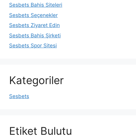
Sesbets Bahis Siteleri
Sesbets Seçenekler
Sesbets Ziyaret Edin
Sesbets Bahis Şirketi
Sesbets Spor Sitesi
Kategoriler
Sesbets
Etiket Bulutu