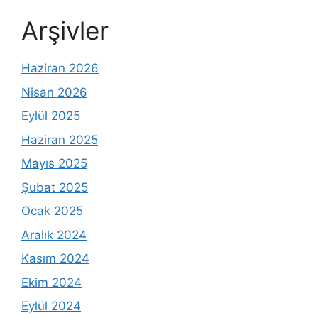
Arşivler
Haziran 2026
Nisan 2026
Eylül 2025
Haziran 2025
Mayıs 2025
Şubat 2025
Ocak 2025
Aralık 2024
Kasım 2024
Ekim 2024
Eylül 2024