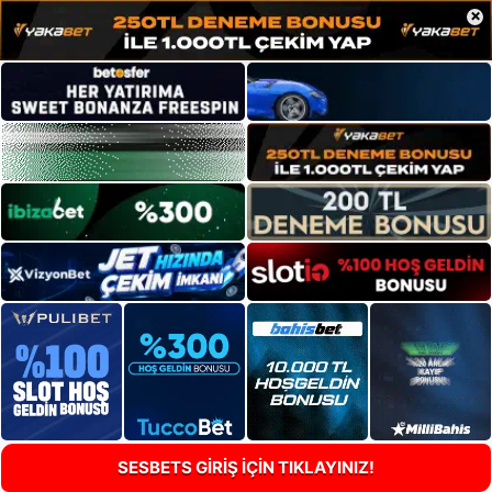
×
SESBETS GİRİŞ İÇİN TIKLAYINIZ!