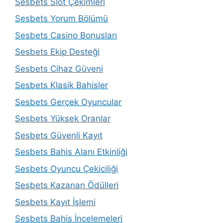
Sesbets Slot Çekimleri
Sesbets Yorum Bölümü
Sesbets Casino Bonusları
Sesbets Ekip Desteği
Sesbets Cihaz Güveni
Sesbets Klasik Bahisler
Sesbets Gerçek Oyuncular
Sesbets Yüksek Oranlar
Sesbets Güvenli Kayıt
Sesbets Bahis Alanı Etkinliği
Sesbets Oyuncu Çekiciliği
Sesbets Kazanan Ödülleri
Sesbets Kayıt İşlemi
Sesbets Bahis İncelemeleri