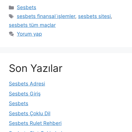
Kategoriler
Sesbets
Etiketler
sesbets finansal i̇şlemler
,
sesbets sitesi
,
sesbets tüm maçlar
Yorum yap
Son Yazılar
Sesbets Adresi
Sesbets Giriş
Sesbets
Sesbets Çoklu Dil
Sesbets Rulet Rehberi