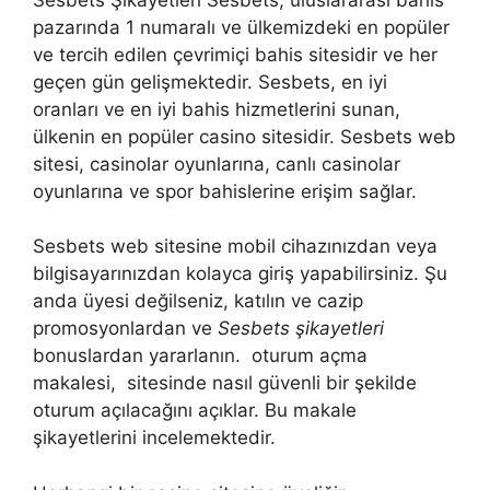
pazarında 1 numaralı ve ülkemizdeki en popüler
ve tercih edilen çevrimiçi bahis sitesidir ve her
geçen gün gelişmektedir. Sesbets, en iyi
oranları ve en iyi bahis hizmetlerini sunan,
ülkenin en popüler casino sitesidir. Sesbets web
sitesi, casinolar oyunlarına, canlı casinolar
oyunlarına ve spor bahislerine erişim sağlar.
Sesbets web sitesine mobil cihazınızdan veya
bilgisayarınızdan kolayca giriş yapabilirsiniz. Şu
anda üyesi değilseniz, katılın ve cazip
promosyonlardan ve
Sesbets şikayetleri
bonuslardan yararlanın. oturum açma
makalesi, sitesinde nasıl güvenli bir şekilde
oturum açılacağını açıklar. Bu makale
şikayetlerini incelemektedir.