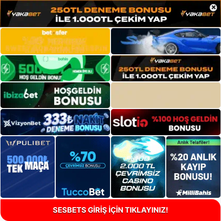
×
SESBETS GİRİŞ İÇİN TIKLAYINIZ!