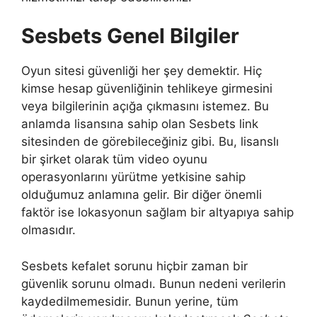
Sesbets Genel Bilgiler
Oyun sitesi güvenliği her şey demektir. Hiç
kimse hesap güvenliğinin tehlikeye girmesini
veya bilgilerinin açığa çıkmasını istemez. Bu
anlamda lisansına sahip olan Sesbets link
sitesinden de görebileceğiniz gibi. Bu, lisanslı
bir şirket olarak tüm video oyunu
operasyonlarını yürütme yetkisine sahip
olduğumuz anlamına gelir. Bir diğer önemli
faktör ise lokasyonun sağlam bir altyapıya sahip
olmasıdır.
Sesbets kefalet sorunu hiçbir zaman bir
güvenlik sorunu olmadı. Bunun nedeni verilerin
kaydedilmemesidir. Bunun yerine, tüm