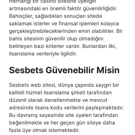
Herhangi bir casino sitesine üyeliğin
artmasındaki en önemli faktör güvenilirliğidir.
Bahisçiler, sağladıkları sonuçları sitede
saklamak isterler ve finansal işlemleri kolayca
gerçekleştirebileceklerinden emin olabilirler. Bir
bahis sitesinin güvenilir olup olmadığını
belirleyen bazı kriterler vardır. Bunlardan ilki,
lisanslama verileriyle ilgilidir.
Sesbets Güvenebilir Misin
Sesbets web sitesi, dünya çapında saygın bir
kaliteli hizmet lisanslama şirketi tarafından
düzenli olarak denetlenmekte ve mevcut
adresinde lisans kodu verilerini paylaşmaktadır.
Bu davranış sayesinde site üyeleri tarafından
beğenilmekte ve her geçen gün siteye daha
fazla üye olmak istemektedir.