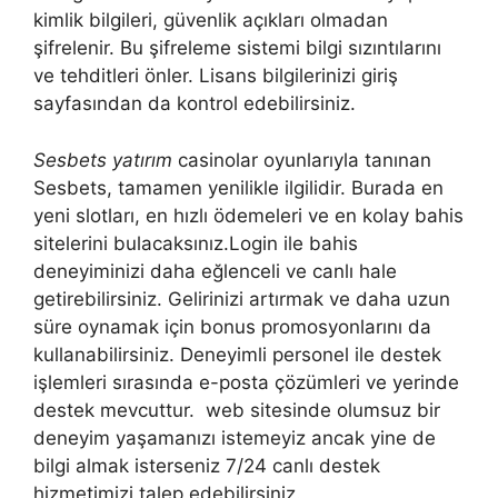
kimlik bilgileri, güvenlik açıkları olmadan
şifrelenir. Bu şifreleme sistemi bilgi sızıntılarını
ve tehditleri önler. Lisans bilgilerinizi giriş
sayfasından da kontrol edebilirsiniz.
Sesbets yatırım
casinolar oyunlarıyla tanınan
Sesbets, tamamen yenilikle ilgilidir. Burada en
yeni slotları, en hızlı ödemeleri ve en kolay bahis
sitelerini bulacaksınız.Login ile bahis
deneyiminizi daha eğlenceli ve canlı hale
getirebilirsiniz. Gelirinizi artırmak ve daha uzun
süre oynamak için bonus promosyonlarını da
kullanabilirsiniz. Deneyimli personel ile destek
işlemleri sırasında e-posta çözümleri ve yerinde
destek mevcuttur. web sitesinde olumsuz bir
deneyim yaşamanızı istemeyiz ancak yine de
bilgi almak isterseniz 7/24 canlı destek
hizmetimizi talep edebilirsiniz.