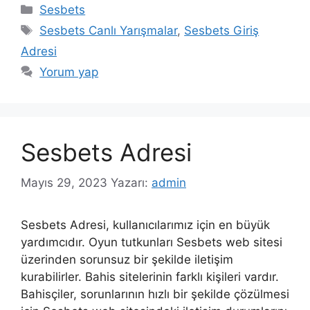
Kategoriler
Sesbets
Etiketler
Sesbets Canlı Yarışmalar
,
Sesbets Giriş
Adresi
Yorum yap
Sesbets Adresi
Mayıs 29, 2023
Yazarı:
admin
Sesbets Adresi, kullanıcılarımız için en büyük
yardımcıdır. Oyun tutkunları Sesbets web sitesi
üzerinden sorunsuz bir şekilde iletişim
kurabilirler. Bahis sitelerinin farklı kişileri vardır.
Bahisçiler, sorunlarının hızlı bir şekilde çözülmesi