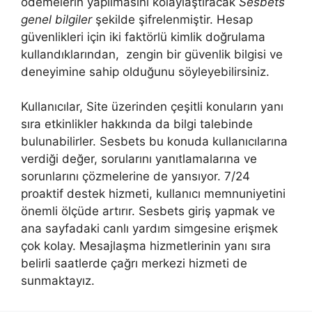
ödemelerin yapılmasını kolaylaştıracak
Sesbets
genel bilgiler
şekilde şifrelenmiştir. Hesap
güvenlikleri için iki faktörlü kimlik doğrulama
kullandıklarından, zengin bir güvenlik bilgisi ve
deneyimine sahip olduğunu söyleyebilirsiniz.
Kullanıcılar, Site üzerinden çeşitli konuların yanı
sıra etkinlikler hakkında da bilgi talebinde
bulunabilirler. Sesbets bu konuda kullanıcılarına
verdiği değer, sorularını yanıtlamalarına ve
sorunlarını çözmelerine de yansıyor. 7/24
proaktif destek hizmeti, kullanıcı memnuniyetini
önemli ölçüde artırır. Sesbets giriş yapmak ve
ana sayfadaki canlı yardım simgesine erişmek
çok kolay. Mesajlaşma hizmetlerinin yanı sıra
belirli saatlerde çağrı merkezi hizmeti de
sunmaktayız.