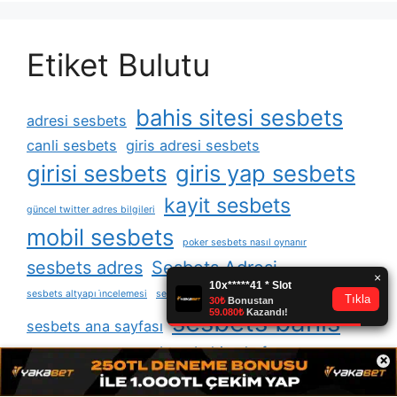
Etiket Bulutu
bahis sitesi sesbets
adresi sesbets
canli sesbets
giris adresi sesbets
girisi sesbets
giris yap sesbets
kayit sesbets
güncel twitter adres bilgileri
mobil sesbets
poker sesbets nasıl oynanır
sesbets adres
Sesbets Adresi
sesbets altyapı i̇ncelemesi
sesbets altyapısı
sesbets bahis
sesbets ana sayfası
sesbets bahis platformu
sesbets bahis oranları
×
sesbets bahis sitesi
sesbets blackjack oyunu