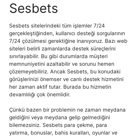
Sesbets
Sesbets sitelerindeki tüm işlemler 7/24
gerçekleştiğinden, kullanıcı desteği sorgularının
7/24 çözülmesi gerektiğine inanıyoruz. Bazı web
siteleri belirli zamanlarda destek süreçlerini
sınırlayabilir. Bu gibi durumlarda müşteri
memnuniyetini azaltabilir ve sorunu hemen
çözemeyebiliriz. Ancak Sesbets, bu konudaki
görüşlerinizi önemser ve canlı destek hizmetini
her zaman aktif tutar. Burada bu hizmetin
devamlılığı çok önemlidir.
Çünkü bazen bir problemin ne zaman meydana
geldiğini veya meydana gelip gelmediğini
bilemezsiniz. Sesbets para çekme, para
yatırma, bonuslar, bahis kuralları, oyunlar ve