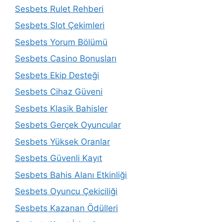
Sesbets Rulet Rehberi
Sesbets Slot Çekimleri
Sesbets Yorum Bölümü
Sesbets Casino Bonusları
Sesbets Ekip Desteği
Sesbets Cihaz Güveni
Sesbets Klasik Bahisler
Sesbets Gerçek Oyuncular
Sesbets Yüksek Oranlar
Sesbets Güvenli Kayıt
Sesbets Bahis Alanı Etkinliği
Sesbets Oyuncu Çekiciliği
Sesbets Kazanan Ödülleri