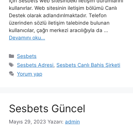
için Sesbets web sitesindeki iletişim durumlarını
kullanırlar. Web sitesinin iletişim bölümü Canlı
Destek olarak adlandırılmaktadır. Telefon
üzerinden sözlü iletişim talebinde bulunan
kullanıcılar, çağrı merkezi aracılığıyla da …
Devamını oku…
Kategoriler
Sesbets
Etiketler
Sesbets Adresi
,
Sesbets Canlı Bahis Şirketi
Yorum yap
Sesbets Güncel
Mayıs 29, 2023
Yazarı:
admin