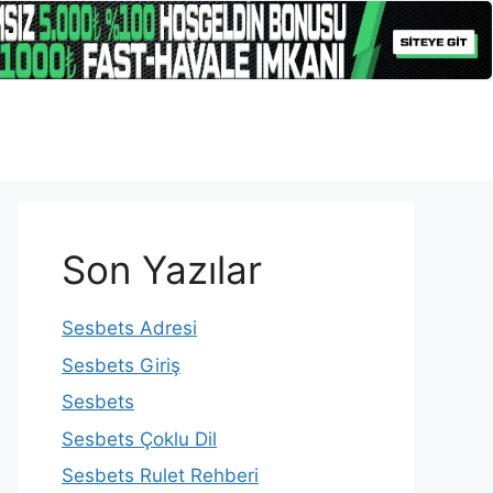
Son Yazılar
Sesbets Adresi
Sesbets Giriş
Sesbets
Sesbets Çoklu Dil
Sesbets Rulet Rehberi