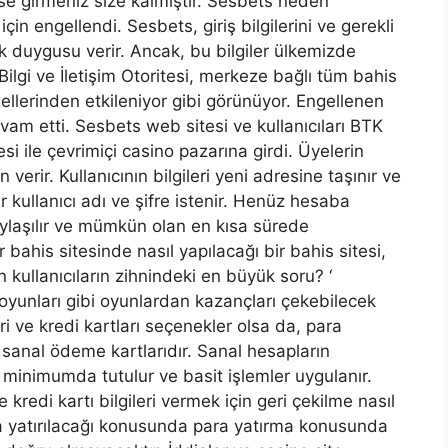
hse girmeniz size kalmıştır. Sesbets neden
çin engellendi. Sesbets, giriş bilgilerini ve gerekli
ik duygusu verir. Ancak, bu bilgiler ülkemizde
ilgi ve İletişim Otoritesi, merkeze bağlı tüm bahis
ellerinden etkileniyor gibi görünüyor. Engellenen
vam etti. Sesbets web sitesi ve kullanıcıları BTK
si ile çevrimiçi casino pazarına girdi. Üyelerin
erir. Kullanıcının bilgileri yeni adresine taşınır ve
ir kullanıcı adı ve şifre istenir. Henüz hesaba
ylaşılır ve mümkün olan en kısa sürede
 bahis sitesinde nasıl yapılacağı bir bahis sitesi,
n kullanıcıların zihnindeki en büyük soru? ‘
yunları gibi oyunlardan kazançları çekebilecek
ri ve kredi kartları seçenekler olsa da, para
 sanal ödeme kartlarıdır. Sanal hesapların
minimumda tutulur ve basit işlemler uygulanır.
kredi kartı bilgileri vermek için geri çekilme nasıl
ra yatırılacağı konusunda para yatırma konusunda