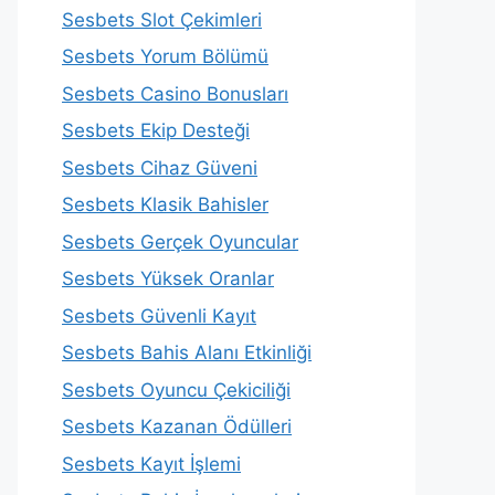
Sesbets Slot Çekimleri
Sesbets Yorum Bölümü
Sesbets Casino Bonusları
Sesbets Ekip Desteği
Sesbets Cihaz Güveni
Sesbets Klasik Bahisler
Sesbets Gerçek Oyuncular
Sesbets Yüksek Oranlar
Sesbets Güvenli Kayıt
Sesbets Bahis Alanı Etkinliği
Sesbets Oyuncu Çekiciliği
Sesbets Kazanan Ödülleri
Sesbets Kayıt İşlemi