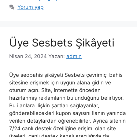
Yorum yap
Üye Sesbets Şikâyeti
Nisan 24, 2024
Yazarı:
admin
Üye seobahis şikâyeti Sesbets çevrimiçi bahis
sitesine erişmek için uygun alana gidin ve
oturum açın. Site, internette önceden
hazırlanmış reklamların bulunduğunu belirtiyor.
Bu ilanlara ilişkin şartları sağlayanlar,
gönderebilecekleri kupon sayısını ilanın yanında
verilen detaylardan öğrenebilirler. Ayrıca sitenin
7/24 canlı destek özelliğine erişimi olan site
üyeleri, canlı destek kanalı aracılığıyla da