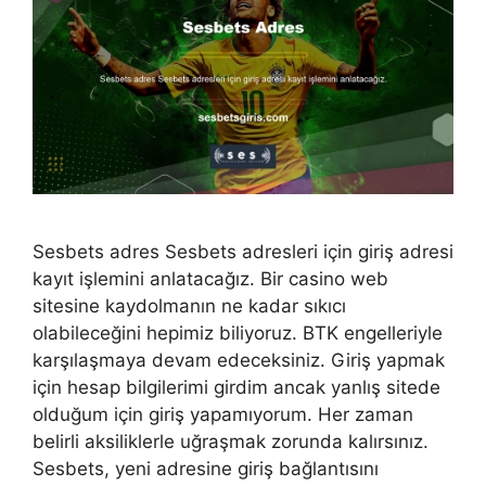
Sesbets adres Sesbets adresleri için giriş adresi
kayıt işlemini anlatacağız. Bir casino web
sitesine kaydolmanın ne kadar sıkıcı
olabileceğini hepimiz biliyoruz. BTK engelleriyle
karşılaşmaya devam edeceksiniz. Giriş yapmak
için hesap bilgilerimi girdim ancak yanlış sitede
olduğum için giriş yapamıyorum. Her zaman
belirli aksiliklerle uğraşmak zorunda kalırsınız.
Sesbets, yeni adresine giriş bağlantısını