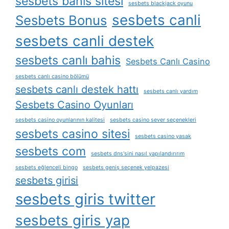
sesbets bahis sitesi
sesbets blackjack oyunu
sesbets canli
Sesbets Bonus
sesbets canli destek
sesbets canlı bahis
Sesbets Canlı Casino
sesbets canlı casino bölümü
sesbets canlı destek hattı
sesbets canlı yardım
Sesbets Casino Oyunları
sesbets casino oyunlarının kalitesi
sesbets casino sever seçenekleri
sesbets casino sitesi
sesbets casino yasak
sesbets com
sesbets dns'sini nasıl yapılandırırım
sesbets eğlenceli bingo
sesbets geniş seçenek yelpazesi
sesbets girisi
sesbets giris twitter
sesbets giris yap