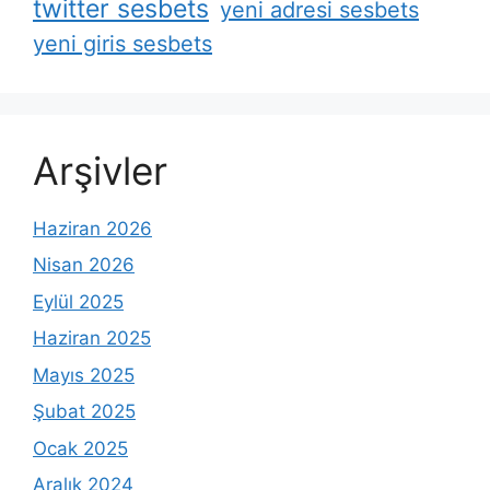
twitter sesbets
yeni adresi sesbets
yeni giris sesbets
Arşivler
Haziran 2026
Nisan 2026
Eylül 2025
Haziran 2025
Mayıs 2025
Şubat 2025
Ocak 2025
Aralık 2024