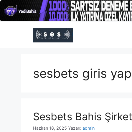
İçeriğe
atla
sesbets giris yap
Sesbets Bahis Şirket
Haziran 18, 2025
Yazarı:
admin