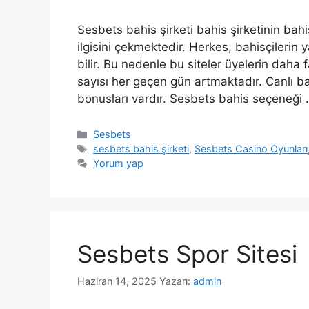
Sesbets bahis şirketi bahis şirketinin bah
ilgisini çekmektedir. Herkes, bahisçilerin
bilir. Bu nedenle bu siteler üyelerin daha
sayısı her geçen gün artmaktadır. Canlı bah
bonusları vardır. Sesbets bahis seçeneği
Kategoriler
Sesbets
Etiketler
sesbets bahis şirketi
,
Sesbets Casino Oyunları
Yorum yap
Sesbets Spor Sitesi
Haziran 14, 2025
Yazarı:
admin