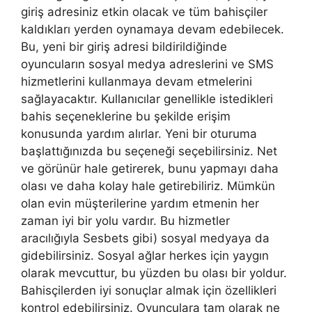
giriş adresiniz etkin olacak ve tüm bahisçiler
kaldıkları yerden oynamaya devam edebilecek.
Bu, yeni bir giriş adresi bildirildiğinde
oyuncuların sosyal medya adreslerini ve SMS
hizmetlerini kullanmaya devam etmelerini
sağlayacaktır. Kullanıcılar genellikle istedikleri
bahis seçeneklerine bu şekilde erişim
konusunda yardım alırlar. Yeni bir oturuma
başlattığınızda bu seçeneği seçebilirsiniz. Net
ve görünür hale getirerek, bunu yapmayı daha
olası ve daha kolay hale getirebiliriz. Mümkün
olan evin müşterilerine yardım etmenin her
zaman iyi bir yolu vardır. Bu hizmetler
aracılığıyla Sesbets gibi) sosyal medyaya da
gidebilirsiniz. Sosyal ağlar herkes için yaygın
olarak mevcuttur, bu yüzden bu olası bir yoldur.
Bahisçilerden iyi sonuçlar almak için özellikleri
kontrol edebilirsiniz. Oyunculara tam olarak ne