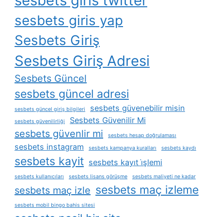
sesbets giris twitter
sesbets giris yap
Sesbets Giriş
Sesbets Giriş Adresi
Sesbets Güncel
sesbets güncel adresi
sesbets güvenebilir misin
sesbets güncel giriş bilgileri
Sesbets Güvenilir Mi
sesbets güvenilirliği
sesbets güvenlir mi
sesbets hesap doğrulaması
sesbets instagram
sesbets kampanya kuralları
sesbets kaydı
sesbets kayit
sesbets kayıt i̇şlemi
sesbets kullanıcıları
sesbets lisans görüşme
sesbets maliyeti ne kadar
sesbets maç izleme
sesbets maç izle
sesbets mobil bingo bahis sitesi