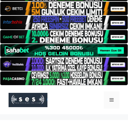
İçeriğe
atla
Menü