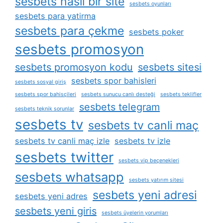
sesbets nasil bir site
sesbets oyunları
sesbets para yatirma
sesbets para çekme
sesbets poker
sesbets promosyon
sesbets promosyon kodu
sesbets sitesi
sesbets spor bahisleri
sesbets sosyal giriş
sesbets spor bahisçileri
sesbets sunucu canlı desteği
sesbets teklifler
sesbets telegram
sesbets teknik sorunlar
sesbets tv
sesbets tv canli maç
sesbets tv canli maç izle
sesbets tv izle
sesbets twitter
sesbets vip beçenekleri
sesbets whatsapp
sesbets yatırım sitesi
sesbets yeni adresi
sesbets yeni adres
sesbets yeni giris
sesbets üyelerin yorumları