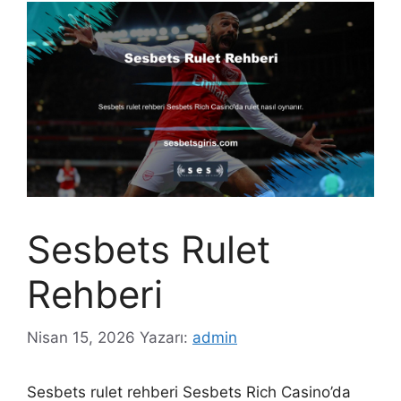
Sesbets Rulet
Rehberi
Nisan 15, 2026
Yazarı:
admin
Sesbets rulet rehberi Sesbets Rich Casino’da