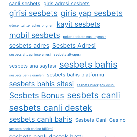
canli sesbets
giris adresi sesbets
girisi sesbets
giris yap sesbets
kayit sesbets
güncel twitter adres bilgileri
mobil sesbets
poker sesbets nasıl oynanır
sesbets adres
Sesbets Adresi
sesbets altyapı i̇ncelemesi
sesbets altyapısı
sesbets bahis
sesbets ana sayfası
sesbets bahis platformu
sesbets bahis oranları
sesbets bahis sitesi
sesbets blackjack oyunu
sesbets canli
Sesbets Bonus
sesbets canli destek
sesbets canlı bahis
Sesbets Canlı Casino
sesbets canlı casino bölümü
sesbets canlı destek hattı