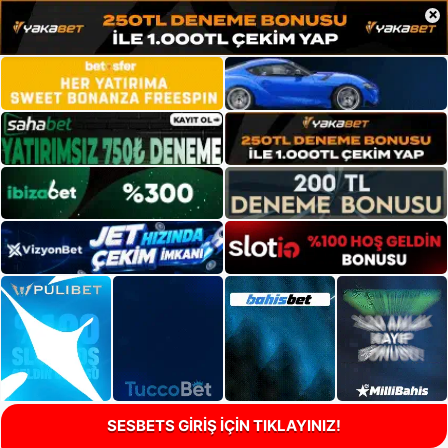
×
SESBETS GİRİŞ İÇİN TIKLAYINIZ!