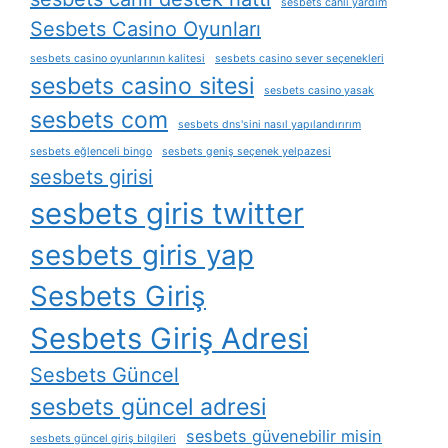
sesbets canlı yardım
Sesbets Casino Oyunları
sesbets casino oyunlarının kalitesi
sesbets casino sever seçenekleri
sesbets casino sitesi
sesbets casino yasak
sesbets com
sesbets dns'sini nasıl yapılandırırım
sesbets eğlenceli bingo
sesbets geniş seçenek yelpazesi
sesbets girisi
sesbets giris twitter
sesbets giris yap
Sesbets Giriş
Sesbets Giriş Adresi
Sesbets Güncel
sesbets güncel adresi
sesbets güvenebilir misin
sesbets güncel giriş bilgileri