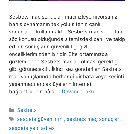
Sesbets maç sonuçları maçı izleyemiyorsanız
bahis oynamanın tek yolu sitenin canlı
sonuçlarını kullanmaktır. Sesbets maç sonuçları
söz konusu olduğunda sitemizdeki canlı ve takip
edilen sonuçların güvenilirliği gizli
önceliklerimizden biridir. Site ortamınızda
gözlemlenen Sesbets maçları olması gerektiği
gibi görünecektir. İkinci kez gönderilen Sesbets
maç sonuçlarında herhangi bir hata veya kesinti
yaşanmadı ancak üyelerin internet
bağlantılarının hâlâ …
Devamını oku…
Kategoriler
Sesbets
Etiketler
sesbets güvenlir mi
,
sesbets maç sonuçları
,
sesbets yeni adres