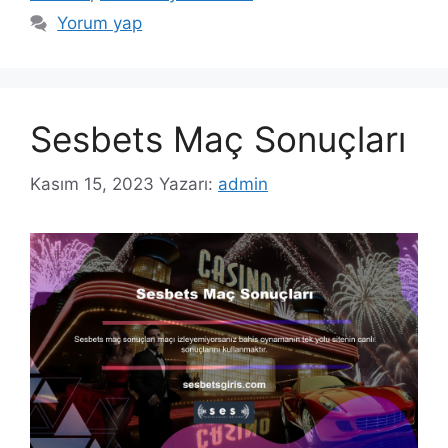
Yorum yap
Sesbets Maç Sonuçları
Kasım 15, 2023
Yazarı:
admin