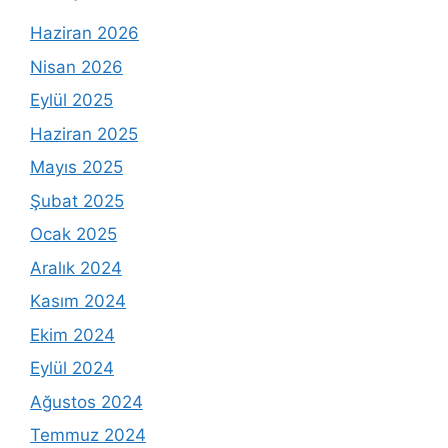
Haziran 2026
Nisan 2026
Eylül 2025
Haziran 2025
Mayıs 2025
Şubat 2025
Ocak 2025
Aralık 2024
Kasım 2024
Ekim 2024
Eylül 2024
Ağustos 2024
Temmuz 2024