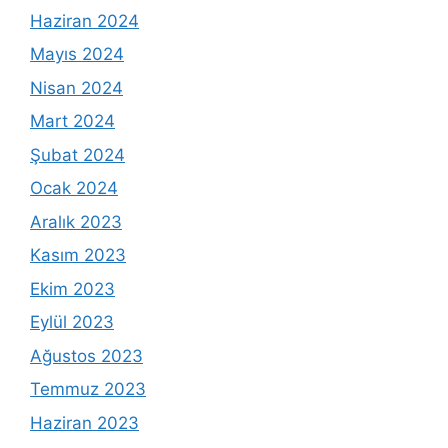
Haziran 2024
Mayıs 2024
Nisan 2024
Mart 2024
Şubat 2024
Ocak 2024
Aralık 2023
Kasım 2023
Ekim 2023
Eylül 2023
Ağustos 2023
Temmuz 2023
Haziran 2023