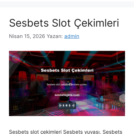
Sesbets Slot Çekimleri
Nisan 15, 2026
Yazarı:
admin
Sesbets slot çekimleri Sesbets yuvası. Sesbets