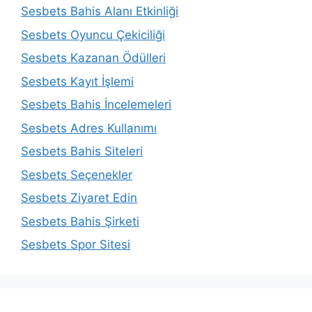
Sesbets Bahis Alanı Etkinliği
Sesbets Oyuncu Çekiciliği
Sesbets Kazanan Ödülleri
Sesbets Kayıt İşlemi
Sesbets Bahis İncelemeleri
Sesbets Adres Kullanımı
Sesbets Bahis Siteleri
Sesbets Seçenekler
Sesbets Ziyaret Edin
Sesbets Bahis Şirketi
Sesbets Spor Sitesi