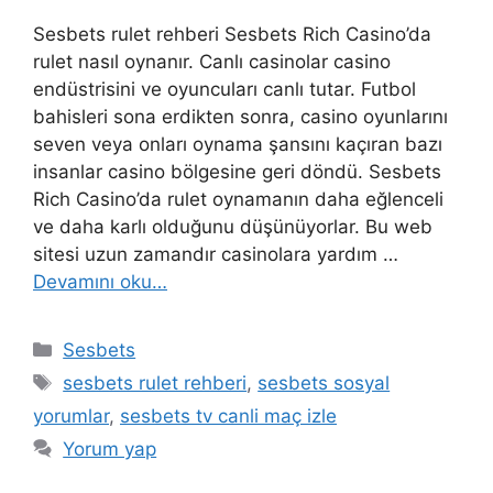
Sesbets rulet rehberi Sesbets Rich Casino’da
rulet nasıl oynanır. Canlı casinolar casino
endüstrisini ve oyuncuları canlı tutar. Futbol
bahisleri sona erdikten sonra, casino oyunlarını
seven veya onları oynama şansını kaçıran bazı
insanlar casino bölgesine geri döndü. Sesbets
Rich Casino’da rulet oynamanın daha eğlenceli
ve daha karlı olduğunu düşünüyorlar. Bu web
sitesi uzun zamandır casinolara yardım …
Devamını oku…
Kategoriler
Sesbets
Etiketler
sesbets rulet rehberi
,
sesbets sosyal
yorumlar
,
sesbets tv canli maç izle
Yorum yap