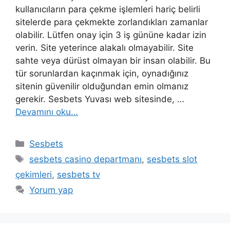
kullanıcıların para çekme işlemleri hariç belirli
sitelerde para çekmekte zorlandıkları zamanlar
olabilir. Lütfen onay için 3 iş gününe kadar izin
verin. Site yeterince alakalı olmayabilir. Site
sahte veya dürüst olmayan bir insan olabilir. Bu
tür sorunlardan kaçınmak için, oynadığınız
sitenin güvenilir olduğundan emin olmanız
gerekir. Sesbets Yuvası web sitesinde, …
Devamını oku…
Kategoriler
Sesbets
Etiketler
sesbets casino departmanı
,
sesbets slot
çekimleri
,
sesbets tv
Yorum yap