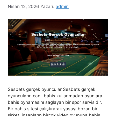
Nisan 12, 2026
Yazarı:
admin
Sesbets gerçek oyuncular Sesbets gerçek
oyuncuların canlı bahis kullanmadan oyunlara
bahis oynamasını sağlayan bir spor servisidir.
Bir bahis sitesi çalıştırarak yasayı bozan bir
şirket, insanların birçok video oyununa bahis