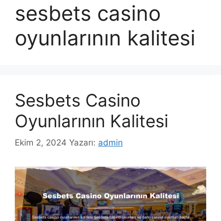
sesbets casino
oyunlarının kalitesi
Sesbets Casino
Oyunlarının Kalitesi
Ekim 2, 2024
Yazarı:
admin