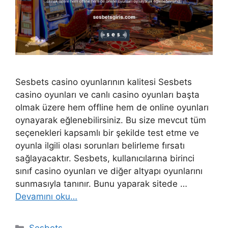
Sesbets casino oyunlarının kalitesi Sesbets
casino oyunları ve canlı casino oyunları başta
olmak üzere hem offline hem de online oyunları
oynayarak eğlenebilirsiniz. Bu size mevcut tüm
seçenekleri kapsamlı bir şekilde test etme ve
oyunla ilgili olası sorunları belirleme fırsatı
sağlayacaktır. Sesbets, kullanıcılarına birinci
sınıf casino oyunları ve diğer altyapı oyunlarını
sunmasıyla tanınır. Bunu yaparak sitede …
Devamını oku…
Kategoriler