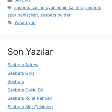
Sesbets
Etiketler
sesbets casino oyunlarının kalitesi
,
sesbets
spor bahisçileri
,
sesbets twitter
Yorum yap
Son Yazılar
Sesbets Adresi
Sesbets Giriş
Sesbets
Sesbets Çoklu Dil
Sesbets Rulet Rehberi
Sesbets Slot Çekimleri