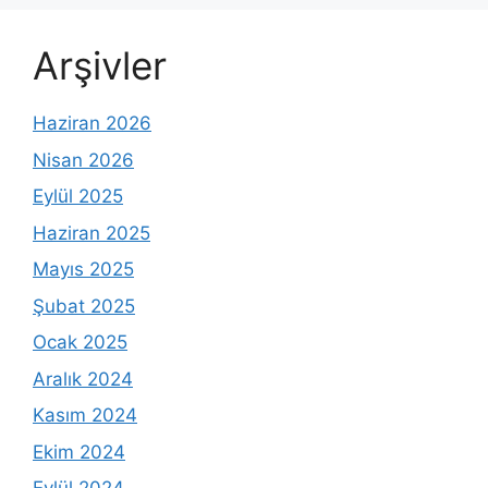
Arşivler
Haziran 2026
Nisan 2026
Eylül 2025
Haziran 2025
Mayıs 2025
Şubat 2025
Ocak 2025
Aralık 2024
Kasım 2024
Ekim 2024