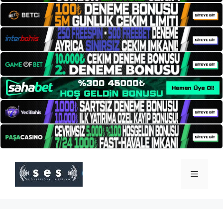
İçeriğe
atla
Menü