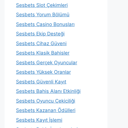
Sesbets Slot Çekimleri
Sesbets Yorum Bölümü
Sesbets Casino Bonusları
Sesbets Ekip Desteği
Sesbets Cihaz Güveni
Sesbets Klasik Bahisler
Sesbets Gerçek Oyuncular
Sesbets Yüksek Oranlar
Sesbets Güvenli Kayıt
Sesbets Bahis Alanı Etkinliği
Sesbets Oyuncu Çekiciliği
Sesbets Kazanan Ödülleri
Sesbets Kayıt İşlemi