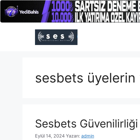
İçeriğe
atla
sesbets üyelerin
Sesbets Güvenilirliği
Eylül 14, 2024
Yazarı:
admin