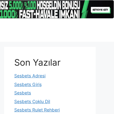
Son Yazılar
Sesbets Adresi
Sesbets Giriş
Sesbets
Sesbets Çoklu Dil
Sesbets Rulet Rehberi