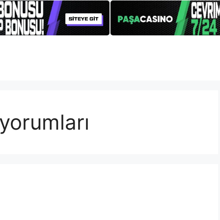
 yorumları