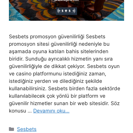
Sesbets promosyon güvenilirliği Sesbets
promosyon sitesi güvenilirliği nedeniyle bu
aşamada oyuna katılan bahis sitelerinden
biridir. Sunduğu ayrıcalıklı hizmetin yanı sıra
güvenilirliğiyle de dikkat çekiyor. Sesbets oyun
ve casino platformunu istediğiniz zaman,
istediğiniz yerden ve dilediğiniz şekilde
kullanabilirsiniz. Sesbets birden fazla sektörde
kullanılabilecek çok yönlü bir platform ve
güvenilir hizmetler sunan bir web sitesidir. Söz
konusu …
Devamını oku…
Kategoriler
Sesbets