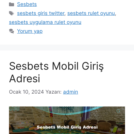
Kategoriler
Sesbets
Etiketler
sesbets giris twitter
,
sesbets rulet oyunu
,
sesbets uygulama rulet oyunu
Yorum yap
Sesbets Mobil Giriş
Adresi
Ocak 10, 2024
Yazarı:
admin