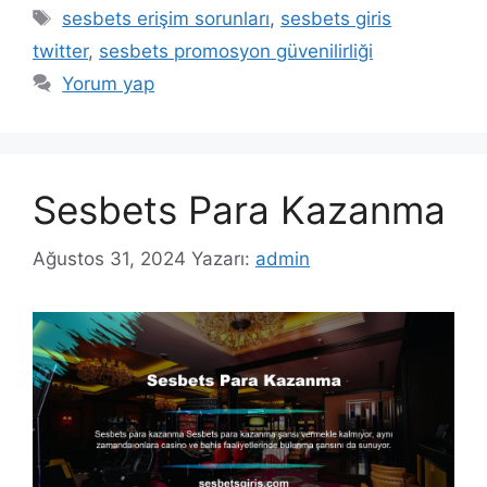
Etiketler
sesbets erişim sorunları
,
sesbets giris
twitter
,
sesbets promosyon güvenilirliği
Yorum yap
Sesbets Para Kazanma
Ağustos 31, 2024
Yazarı:
admin