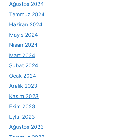
Ağustos 2024
Temmuz 2024
Haziran 2024
Mayıs 2024
Nisan 2024
Mart 2024
Şubat 2024
Ocak 2024
Aralık 2023
Kasım 2023
Ekim 2023
Eylül 2023
Ağustos 2023