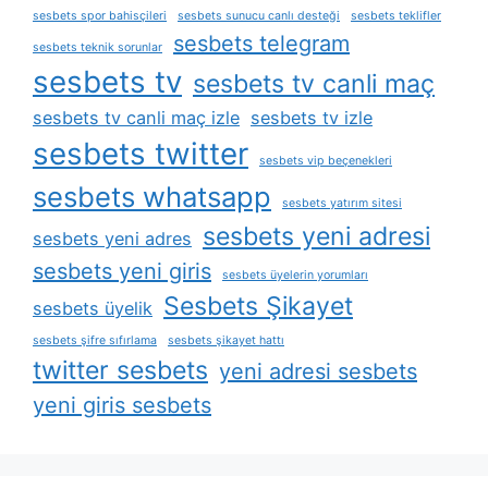
sesbets spor bahisçileri
sesbets sunucu canlı desteği
sesbets teklifler
sesbets telegram
sesbets teknik sorunlar
sesbets tv
sesbets tv canli maç
sesbets tv canli maç izle
sesbets tv izle
sesbets twitter
sesbets vip beçenekleri
sesbets whatsapp
sesbets yatırım sitesi
sesbets yeni adresi
sesbets yeni adres
sesbets yeni giris
sesbets üyelerin yorumları
Sesbets Şikayet
sesbets üyelik
sesbets şifre sıfırlama
sesbets şikayet hattı
twitter sesbets
yeni adresi sesbets
yeni giris sesbets