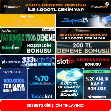
×
SESBETS GİRİŞ İÇİN TIKLAYINIZ!