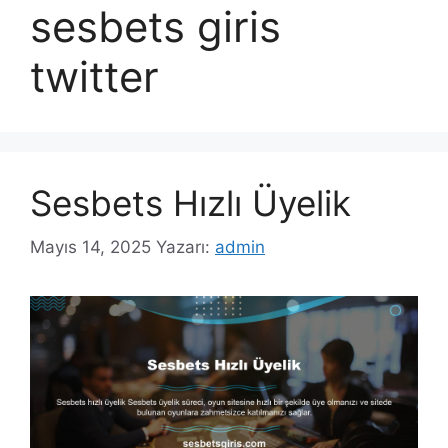
sesbets giris
twitter
Sesbets Hızlı Üyelik
Mayıs 14, 2025
Yazarı:
admin