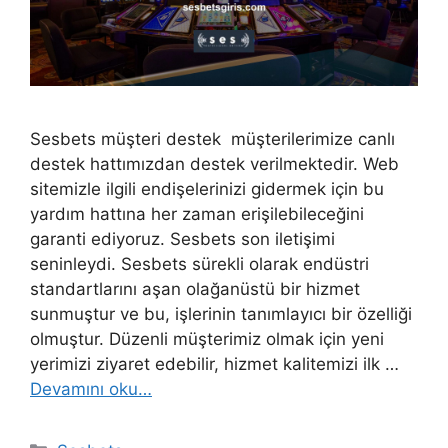
Sesbets müşteri destek müşterilerimize canlı
destek hattımızdan destek verilmektedir. Web
sitemizle ilgili endişelerinizi gidermek için bu
yardım hattına her zaman erişilebileceğini
garanti ediyoruz. Sesbets son iletişimi
seninleydi. Sesbets sürekli olarak endüstri
standartlarını aşan olağanüstü bir hizmet
sunmuştur ve bu, işlerinin tanımlayıcı bir özelliği
olmuştur. Düzenli müşterimiz olmak için yeni
yerimizi ziyaret edebilir, hizmet kalitemizi ilk …
Devamını oku…
Kategoriler