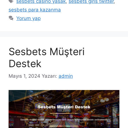
sesbets casino yasak
,
sesbets giris twitter
,
sesbets para kazanma
Yorum yap
Sesbets Müşteri
Destek
Mayıs 1, 2024
Yazarı:
admin