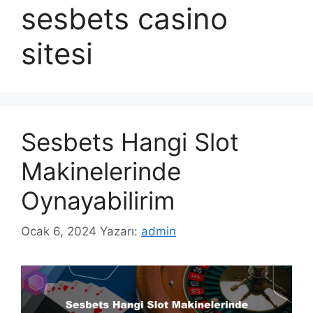
sesbets casino
sitesi
Sesbets Hangi Slot
Makinelerinde
Oynayabilirim
Ocak 6, 2024
Yazarı:
admin