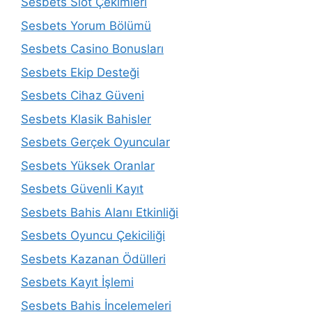
Sesbets Slot Çekimleri
Sesbets Yorum Bölümü
Sesbets Casino Bonusları
Sesbets Ekip Desteği
Sesbets Cihaz Güveni
Sesbets Klasik Bahisler
Sesbets Gerçek Oyuncular
Sesbets Yüksek Oranlar
Sesbets Güvenli Kayıt
Sesbets Bahis Alanı Etkinliği
Sesbets Oyuncu Çekiciliği
Sesbets Kazanan Ödülleri
Sesbets Kayıt İşlemi
Sesbets Bahis İncelemeleri