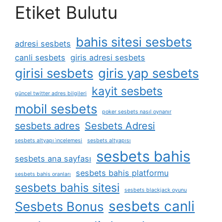
Etiket Bulutu
bahis sitesi sesbets
adresi sesbets
canli sesbets
giris adresi sesbets
girisi sesbets
giris yap sesbets
kayit sesbets
güncel twitter adres bilgileri
mobil sesbets
poker sesbets nasıl oynanır
sesbets adres
Sesbets Adresi
sesbets altyapı i̇ncelemesi
sesbets altyapısı
sesbets bahis
sesbets ana sayfası
sesbets bahis platformu
sesbets bahis oranları
sesbets bahis sitesi
sesbets blackjack oyunu
sesbets canli
Sesbets Bonus