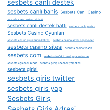
sesbets canli destek
sesbets canlı bahis
Sesbets Canlı Casino
sesbets canlı casino bölümü
sesbets canlı destek hattı
sesbets canlı yardım
Sesbets Casino Oyunları
sesbets casino oyunlarının kalitesi
sesbets casino sever seçenekleri
sesbets casino sitesi
sesbets casino yasak
sesbets com
sesbets dns'sini nasıl yapılandırırım
sesbets eğlenceli bingo
sesbets geniş seçenek yelpazesi
sesbets girisi
sesbets giris twitter
sesbets giris yap
Sesbets Giriş
Sesbets Giriş Adresi