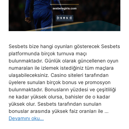
Sesbets bize hangi oyunları gösterecek Sesbets
platformunda birçok turnuva maçı
bulunmaktadır. Günlük olarak güncellenen oyun
numaraları ile izlemek istediğiniz tüm maçlara
ulaşabileceksiniz. Casino siteleri tarafından
üyelere sunulan birçok bonus ve promosyon
bulunmaktadır. Bonusların yüzdesi ve çeşitliliği
ne kadar yüksek olursa, bahisler de o kadar
yüksek olur. Sesbets tarafından sunulan
bonuslar arasında yüksek faiz oranları ile …
Devamını oku…