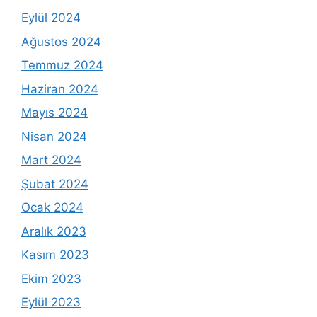
Eylül 2024
Ağustos 2024
Temmuz 2024
Haziran 2024
Mayıs 2024
Nisan 2024
Mart 2024
Şubat 2024
Ocak 2024
Aralık 2023
Kasım 2023
Ekim 2023
Eylül 2023