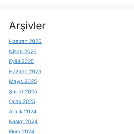
Arşivler
Haziran 2026
Nisan 2026
Eylül 2025
Haziran 2025
Mayıs 2025
Şubat 2025
Ocak 2025
Aralık 2024
Kasım 2024
Ekim 2024