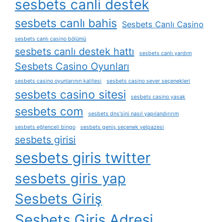
sesbets canli destek
sesbets canlı bahis
Sesbets Canlı Casino
sesbets canlı casino bölümü
sesbets canlı destek hattı
sesbets canlı yardım
Sesbets Casino Oyunları
sesbets casino oyunlarının kalitesi
sesbets casino sever seçenekleri
sesbets casino sitesi
sesbets casino yasak
sesbets com
sesbets dns'sini nasıl yapılandırırım
sesbets eğlenceli bingo
sesbets geniş seçenek yelpazesi
sesbets girisi
sesbets giris twitter
sesbets giris yap
Sesbets Giriş
Sesbets Giriş Adresi