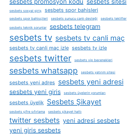
sesbets promosyon kodu
sesbets sitesi
sesbets spor bahisleri
sesbets sosyal giriş
sesbets spor bahisçileri
sesbets sunucu canlı desteği
sesbets teklifler
sesbets telegram
sesbets teknik sorunlar
sesbets tv
sesbets tv canli maç
sesbets tv canli maç izle
sesbets tv izle
sesbets twitter
sesbets vip beçenekleri
sesbets whatsapp
sesbets yatırım sitesi
sesbets yeni adresi
sesbets yeni adres
sesbets yeni giris
sesbets üyelerin yorumları
Sesbets Şikayet
sesbets üyelik
sesbets şifre sıfırlama
sesbets şikayet hattı
twitter sesbets
yeni adresi sesbets
yeni giris sesbets