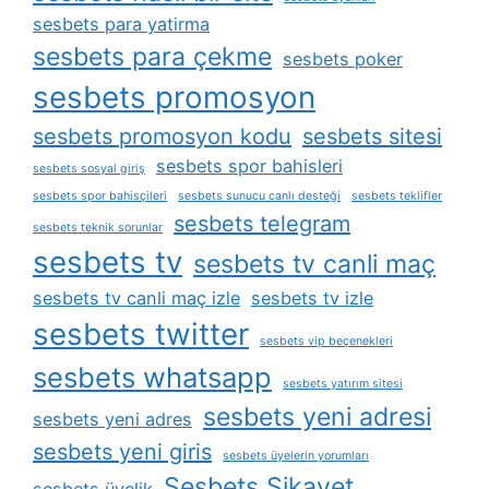
sesbets para yatirma
sesbets para çekme
sesbets poker
sesbets promosyon
sesbets promosyon kodu
sesbets sitesi
sesbets spor bahisleri
sesbets sosyal giriş
sesbets spor bahisçileri
sesbets sunucu canlı desteği
sesbets teklifler
sesbets telegram
sesbets teknik sorunlar
sesbets tv
sesbets tv canli maç
sesbets tv canli maç izle
sesbets tv izle
sesbets twitter
sesbets vip beçenekleri
sesbets whatsapp
sesbets yatırım sitesi
sesbets yeni adresi
sesbets yeni adres
sesbets yeni giris
sesbets üyelerin yorumları
Sesbets Şikayet