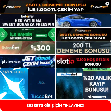
×
SESBETS GİRİŞ İÇİN TIKLAYINIZ!