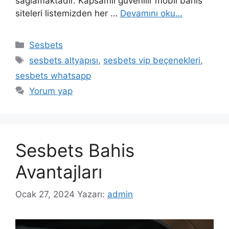
sağlamaktadır. Kapsamlı güvenilir mobil bahis
siteleri listemizden her …
Devamını oku…
Kategoriler
Sesbets
Etiketler
sesbets altyapısı
,
sesbets vip beçenekleri
,
sesbets whatsapp
Yorum yap
Sesbets Bahis
Avantajları
Ocak 27, 2024
Yazarı:
admin