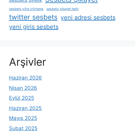
sesbets üyelik
sesbets şifre sıfırlama
sesbets şikayet hattı
twitter sesbets
yeni adresi sesbets
yeni giris sesbets
Arşivler
Haziran 2026
Nisan 2026
Eylül 2025
Haziran 2025
Mayıs 2025
Şubat 2025