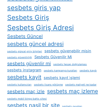
sesbets giris yap
Sesbets Giriş
Sesbets Giriş Adresi
Sesbets Güncel
sesbets güncel adresi
sesbets güvenebilir misin
sesbets güncel giriş bilgileri
Sesbets Güvenilir Mi
sesbets güvenilirliği
sesbets güvenlir mi
sesbets hesap doğrulaması
sesbets instagram
sesbets kampanya kuralları
sesbets kaydı
sesbets kayit
sesbets kayıt i̇şlemi
sesbets kullanıcıları
sesbets lisans görüşme
sesbets maliyeti ne kadar
sesbets maç izleme
sesbets maç izle
sesbets mobil bingo bahis sitesi
sesbets nasil bir site
sesbets oyunları