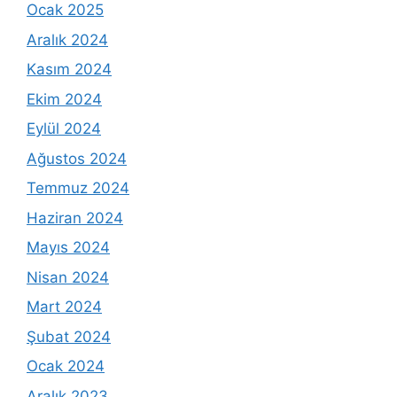
Ocak 2025
Aralık 2024
Kasım 2024
Ekim 2024
Eylül 2024
Ağustos 2024
Temmuz 2024
Haziran 2024
Mayıs 2024
Nisan 2024
Mart 2024
Şubat 2024
Ocak 2024
Aralık 2023