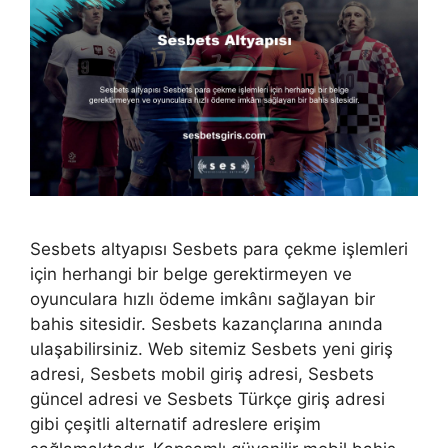
Sesbets altyapısı Sesbets para çekme işlemleri
için herhangi bir belge gerektirmeyen ve
oyunculara hızlı ödeme imkânı sağlayan bir
bahis sitesidir. Sesbets kazançlarına anında
ulaşabilirsiniz. Web sitemiz Sesbets yeni giriş
adresi, Sesbets mobil giriş adresi, Sesbets
güncel adresi ve Sesbets Türkçe giriş adresi
gibi çeşitli alternatif adreslere erişim