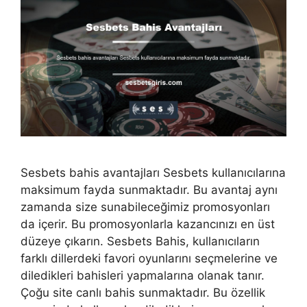
Sesbets bahis avantajları Sesbets kullanıcılarına
maksimum fayda sunmaktadır. Bu avantaj aynı
zamanda size sunabileceğimiz promosyonları
da içerir. Bu promosyonlarla kazancınızı en üst
düzeye çıkarın. Sesbets Bahis, kullanıcıların
farklı dillerdeki favori oyunlarını seçmelerine ve
diledikleri bahisleri yapmalarına olanak tanır.
Çoğu site canlı bahis sunmaktadır. Bu özellik