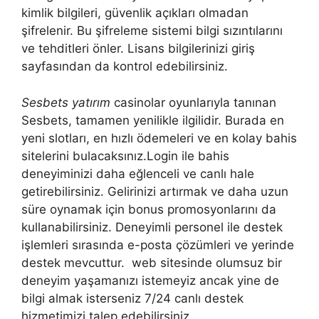
kimlik bilgileri, güvenlik açıkları olmadan
şifrelenir. Bu şifreleme sistemi bilgi sızıntılarını
ve tehditleri önler. Lisans bilgilerinizi giriş
sayfasından da kontrol edebilirsiniz.
Sesbets yatırım
casinolar oyunlarıyla tanınan
Sesbets, tamamen yenilikle ilgilidir. Burada en
yeni slotları, en hızlı ödemeleri ve en kolay bahis
sitelerini bulacaksınız.Login ile bahis
deneyiminizi daha eğlenceli ve canlı hale
getirebilirsiniz. Gelirinizi artırmak ve daha uzun
süre oynamak için bonus promosyonlarını da
kullanabilirsiniz. Deneyimli personel ile destek
işlemleri sırasında e-posta çözümleri ve yerinde
destek mevcuttur. web sitesinde olumsuz bir
deneyim yaşamanızı istemeyiz ancak yine de
bilgi almak isterseniz 7/24 canlı destek
hizmetimizi talep edebilirsiniz.