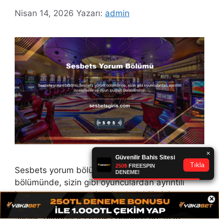
Nisan 14, 2026
Yazarı:
admin
Sesbets yorum bölümü Sesbets yorum
bölümünde, sizin gibi oyunculardan ayrıntılı
incelemeler ve oyun ipuçları bulabilirsiniz.
×
Sesbets Gonzos yaklaşımı avı. Gonzos çöpçüleri
avcılık, oyunculara harika eğlence fırsatları