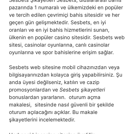
pazarında 1 numaralı ve ülkemizdeki en popüler
ve tercih edilen çevrimiçi bahis sitesidir ve her
geçen gün gelişmektedir. Sesbets, en iyi
oranları ve en iyi bahis hizmetlerini sunan,
ülkenin en popüler casino sitesidir. Sesbets web
sitesi, casinolar oyunlarına, canlı casinolar
oyunlarına ve spor bahislerine erişim sağlar.
Sesbets web sitesine mobil cihazınızdan veya
bilgisayarınızdan kolayca giriş yapabilirsiniz. Şu
anda üyesi değilseniz, katılın ve cazip
promosyonlardan ve
Sesbets şikayetleri
bonuslardan yararlanın. oturum açma
makalesi, sitesinde nasıl güvenli bir şekilde
oturum açılacağını açıklar. Bu makale
şikayetlerini incelemektedir.