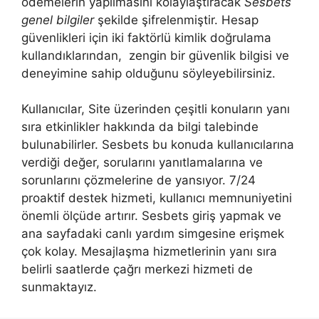
ödemelerin yapılmasını kolaylaştıracak
Sesbets
genel bilgiler
şekilde şifrelenmiştir. Hesap
güvenlikleri için iki faktörlü kimlik doğrulama
kullandıklarından, zengin bir güvenlik bilgisi ve
deneyimine sahip olduğunu söyleyebilirsiniz.
Kullanıcılar, Site üzerinden çeşitli konuların yanı
sıra etkinlikler hakkında da bilgi talebinde
bulunabilirler. Sesbets bu konuda kullanıcılarına
verdiği değer, sorularını yanıtlamalarına ve
sorunlarını çözmelerine de yansıyor. 7/24
proaktif destek hizmeti, kullanıcı memnuniyetini
önemli ölçüde artırır. Sesbets giriş yapmak ve
ana sayfadaki canlı yardım simgesine erişmek
çok kolay. Mesajlaşma hizmetlerinin yanı sıra
belirli saatlerde çağrı merkezi hizmeti de
sunmaktayız.