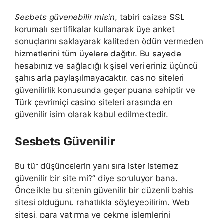
Sesbets güvenebilir misin
, tabiri caizse SSL
korumalı sertifikalar kullanarak üye anket
sonuçlarını saklayarak kaliteden ödün vermeden
hizmetlerini tüm üyelere dağıtır. Bu sayede
hesabınız ve sağladığı kişisel verileriniz üçüncü
şahıslarla paylaşılmayacaktır. casino siteleri
güvenilirlik konusunda geçer puana sahiptir ve
Türk çevrimiçi casino siteleri arasında en
güvenilir isim olarak kabul edilmektedir.
Sesbets Güvenilir
Bu tür düşüncelerin yanı sıra ister istemez
güvenilir bir site mi?” diye soruluyor bana.
Öncelikle bu sitenin güvenilir bir düzenli bahis
sitesi olduğunu rahatlıkla söyleyebilirim. Web
sitesi, para yatırma ve çekme işlemlerini