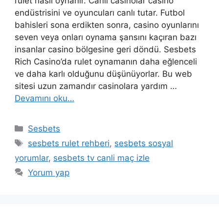
rulet nasıl oynanır. Canlı casinolar casino
endüstrisini ve oyuncuları canlı tutar. Futbol
bahisleri sona erdikten sonra, casino oyunlarını
seven veya onları oynama şansını kaçıran bazı
insanlar casino bölgesine geri döndü. Sesbets
Rich Casino’da rulet oynamanın daha eğlenceli
ve daha karlı olduğunu düşünüyorlar. Bu web
sitesi uzun zamandır casinolara yardım …
Devamını oku…
Kategoriler
Sesbets
Etiketler
sesbets rulet rehberi
,
sesbets sosyal
yorumlar
,
sesbets tv canli maç izle
Yorum yap