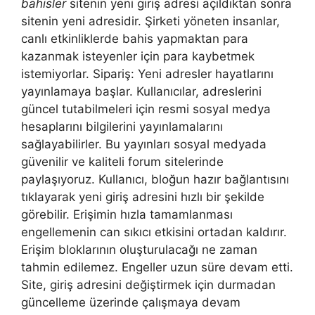
bahisler
sitenin yeni giriş adresi açıldıktan sonra
sitenin yeni adresidir. Şirketi yöneten insanlar,
canlı etkinliklerde bahis yapmaktan para
kazanmak isteyenler için para kaybetmek
istemiyorlar. Sipariş: Yeni adresler hayatlarını
yayınlamaya başlar. Kullanıcılar, adreslerini
güncel tutabilmeleri için resmi sosyal medya
hesaplarını bilgilerini yayınlamalarını
sağlayabilirler. Bu yayınları sosyal medyada
güvenilir ve kaliteli forum sitelerinde
paylaşıyoruz. Kullanıcı, bloğun hazır bağlantısını
tıklayarak yeni giriş adresini hızlı bir şekilde
görebilir. Erişimin hızla tamamlanması
engellemenin can sıkıcı etkisini ortadan kaldırır.
Erişim bloklarının oluşturulacağı ne zaman
tahmin edilemez. Engeller uzun süre devam etti.
Site, giriş adresini değiştirmek için durmadan
güncelleme üzerinde çalışmaya devam