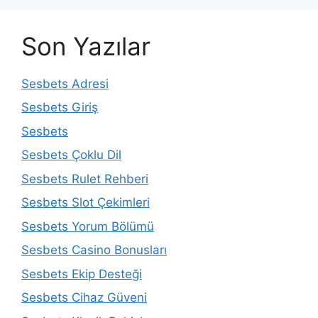
Son Yazılar
Sesbets Adresi
Sesbets Giriş
Sesbets
Sesbets Çoklu Dil
Sesbets Rulet Rehberi
Sesbets Slot Çekimleri
Sesbets Yorum Bölümü
Sesbets Casino Bonusları
Sesbets Ekip Desteği
Sesbets Cihaz Güveni