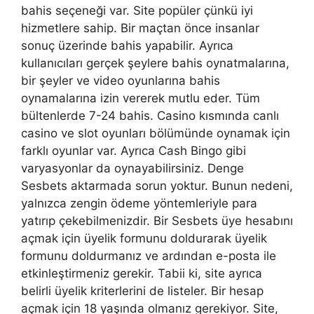
bahis seçeneği var. Site popüler çünkü iyi
hizmetlere sahip. Bir maçtan önce insanlar
sonuç üzerinde bahis yapabilir. Ayrıca
kullanıcıları gerçek şeylere bahis oynatmalarına,
bir şeyler ve video oyunlarına bahis
oynamalarına izin vererek mutlu eder. Tüm
bültenlerde 7-24 bahis. Casino kısmında canlı
casino ve slot oyunları bölümünde oynamak için
farklı oyunlar var. Ayrıca Cash Bingo gibi
varyasyonlar da oynayabilirsiniz. Denge
Sesbets aktarmada sorun yoktur. Bunun nedeni,
yalnızca zengin ödeme yöntemleriyle para
yatırıp çekebilmenizdir. Bir Sesbets üye hesabını
açmak için üyelik formunu doldurarak üyelik
formunu doldurmanız ve ardından e-posta ile
etkinleştirmeniz gerekir. Tabii ki, site ayrıca
belirli üyelik kriterlerini de listeler. Bir hesap
açmak için 18 yaşında olmanız gerekiyor. Site,