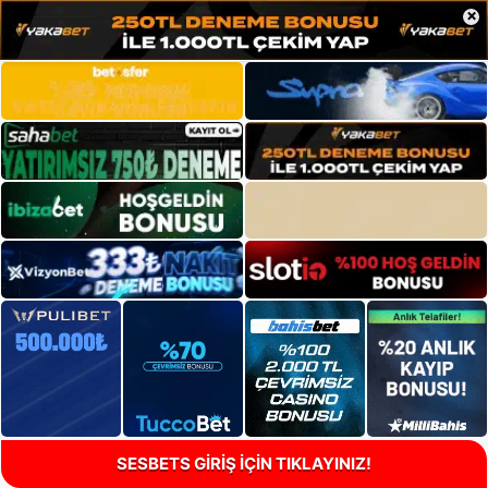
×
SESBETS GİRİŞ İÇİN TIKLAYINIZ!