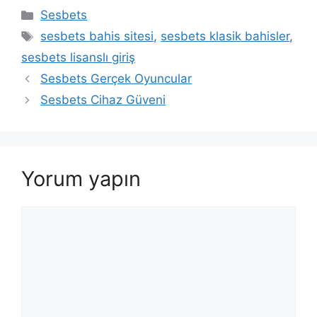
Kategoriler
Sesbets
Etiketler
sesbets bahis sitesi
,
sesbets klasik bahisler
,
sesbets lisanslı giriş
Sesbets Gerçek Oyuncular
Sesbets Cihaz Güveni
Yorum yapın
Yorum