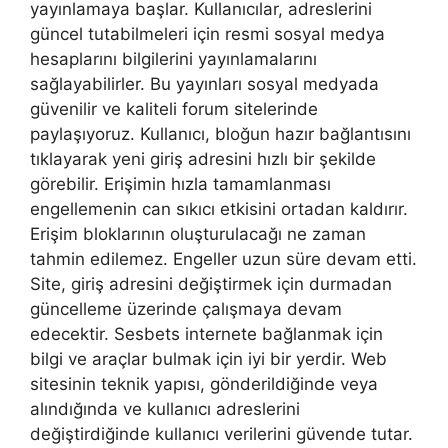
yayınlamaya başlar. Kullanıcılar, adreslerini
güncel tutabilmeleri için resmi sosyal medya
hesaplarını bilgilerini yayınlamalarını
sağlayabilirler. Bu yayınları sosyal medyada
güvenilir ve kaliteli forum sitelerinde
paylaşıyoruz. Kullanıcı, bloğun hazır bağlantısını
tıklayarak yeni giriş adresini hızlı bir şekilde
görebilir. Erişimin hızla tamamlanması
engellemenin can sıkıcı etkisini ortadan kaldırır.
Erişim bloklarının oluşturulacağı ne zaman
tahmin edilemez. Engeller uzun süre devam etti.
Site, giriş adresini değiştirmek için durmadan
güncelleme üzerinde çalışmaya devam
edecektir. Sesbets internete bağlanmak için
bilgi ve araçlar bulmak için iyi bir yerdir. Web
sitesinin teknik yapısı, gönderildiğinde veya
alındığında ve kullanıcı adreslerini
değiştirdiğinde kullanıcı verilerini güvende tutar.