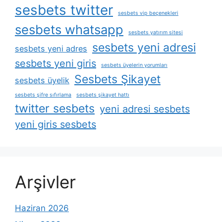
sesbets twitter
sesbets vip beçenekleri
sesbets whatsapp
sesbets yatırım sitesi
sesbets yeni adresi
sesbets yeni adres
sesbets yeni giris
sesbets üyelerin yorumları
Sesbets Şikayet
sesbets üyelik
sesbets şifre sıfırlama
sesbets şikayet hattı
twitter sesbets
yeni adresi sesbets
yeni giris sesbets
Arşivler
Haziran 2026