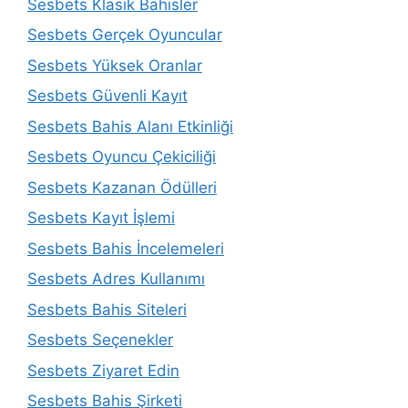
Sesbets Klasik Bahisler
Sesbets Gerçek Oyuncular
Sesbets Yüksek Oranlar
Sesbets Güvenli Kayıt
Sesbets Bahis Alanı Etkinliği
Sesbets Oyuncu Çekiciliği
Sesbets Kazanan Ödülleri
Sesbets Kayıt İşlemi
Sesbets Bahis İncelemeleri
Sesbets Adres Kullanımı
Sesbets Bahis Siteleri
Sesbets Seçenekler
Sesbets Ziyaret Edin
Sesbets Bahis Şirketi