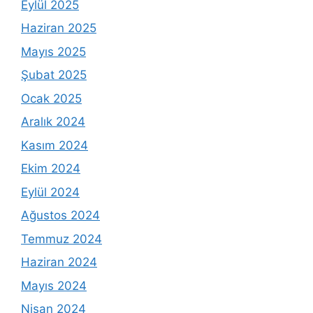
Eylül 2025
Haziran 2025
Mayıs 2025
Şubat 2025
Ocak 2025
Aralık 2024
Kasım 2024
Ekim 2024
Eylül 2024
Ağustos 2024
Temmuz 2024
Haziran 2024
Mayıs 2024
Nisan 2024