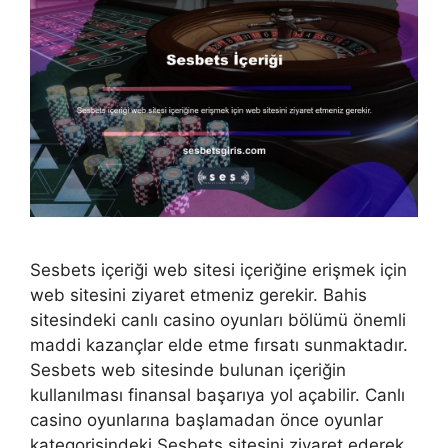
Sesbets içeriği web sitesi içeriğine erişmek için
web sitesini ziyaret etmeniz gerekir. Bahis
sitesindeki canlı casino oyunları bölümü önemli
maddi kazançlar elde etme fırsatı sunmaktadır.
Sesbets web sitesinde bulunan içeriğin
kullanılması finansal başarıya yol açabilir. Canlı
casino oyunlarına başlamadan önce oyunlar
kategorisindeki Sesbets sitesini ziyaret ederek