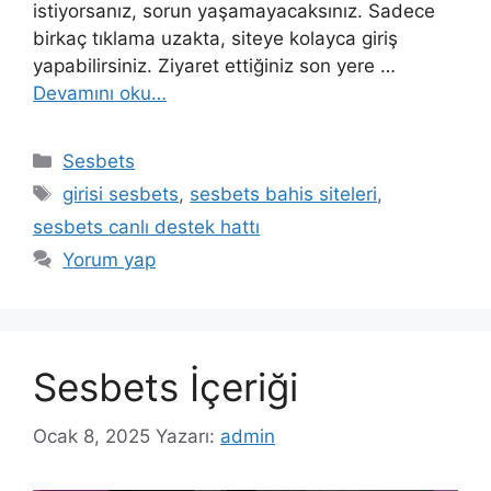
istiyorsanız, sorun yaşamayacaksınız. Sadece
birkaç tıklama uzakta, siteye kolayca giriş
yapabilirsiniz. Ziyaret ettiğiniz son yere …
Devamını oku…
Kategoriler
Sesbets
Etiketler
girisi sesbets
,
sesbets bahis siteleri
,
sesbets canlı destek hattı
Yorum yap
Sesbets İçeriği
Ocak 8, 2025
Yazarı:
admin