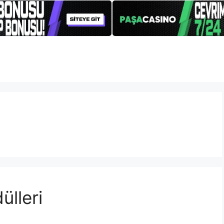
lleri