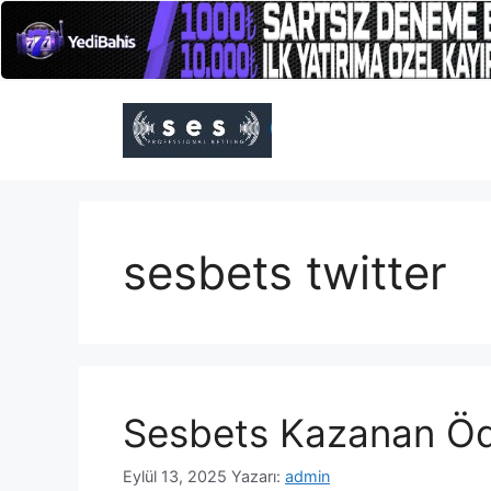
İçeriğe
atla
sesbets twitter
Sesbets Kazanan Ödü
Eylül 13, 2025
Yazarı:
admin