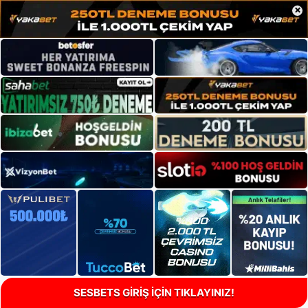
×
SESBETS GİRİŞ İÇİN TIKLAYINIZ!