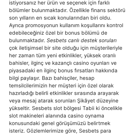
istiyorsanız her ürün ve seçenek için farklı
bölümler bulunmaktadır. Özellikle finans sektörü
son yılların en sıcak konularından biri oldu.
Ayrıca promosyonun kullanım koşullarını kontrol
edebileceğiniz özel bir bonus bölümü de
bulunmaktadır.
Sesbets canlı destek soruları
çok iletişimsel bir site olduğu için müşterileriyle
her zaman tüm yeni etkinlikler, yüksek oranlı
bahisler, ilginç ve kazançlı casino oyunları ve
piyasadaki en ilginç bonus fırsatları hakkında
bilgi paylaşır. Bazı bahisçiler, hesap
temsilcilerimizin her müşteri için özel olarak
hazırladığı belirli etkinlikler sırasında arayarak
veya mesaj atarak sorunları Şikâyet düzeyine
yükseltir. Sesbets slot bölgesi Tabii ki öncelikle
slot makineleri alanında casino oynama
konusundaki genel görüşümüzü belirtmek
isteriz. Gözlemlerimize göre, Sesbets para