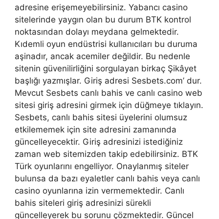
adresine erişemeyebilirsiniz. Yabancı casino
sitelerinde yaygın olan bu durum BTK kontrol
noktasından dolayı meydana gelmektedir.
Kıdemli oyun endüstrisi kullanıcıları bu duruma
aşinadır, ancak acemiler değildir. Bu nedenle
sitenin güvenilirliğini sorgulayan birkaç Şikâyet
başlığı yazmışlar. Giriş adresi Sesbets.com’ dur.
Mevcut Sesbets canlı bahis ve canlı casino web
sitesi giriş adresini girmek için düğmeye tıklayın.
Sesbets, canlı bahis sitesi üyelerini olumsuz
etkilememek için site adresini zamanında
güncelleyecektir. Giriş adresinizi istediğiniz
zaman web sitemizden takip edebilirsiniz. BTK
Türk oyunlarını engelliyor. Onaylanmış siteler
bulunsa da bazı eyaletler canlı bahis veya canlı
casino oyunlarına izin vermemektedir. Canlı
bahis siteleri giriş adresinizi sürekli
güncelleyerek bu sorunu çözmektedir. Güncel