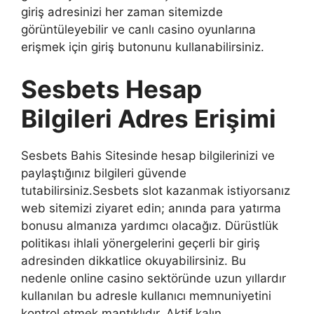
giriş adresinizi her zaman sitemizde
görüntüleyebilir ve canlı casino oyunlarına
erişmek için giriş butonunu kullanabilirsiniz.
Sesbets Hesap
Bilgileri Adres Erişimi
Sesbets Bahis Sitesinde hesap bilgilerinizi ve
paylaştığınız bilgileri güvende
tutabilirsiniz.Sesbets slot kazanmak istiyorsanız
web sitemizi ziyaret edin; anında para yatırma
bonusu almanıza yardımcı olacağız. Dürüstlük
politikası ihlali yönergelerini geçerli bir giriş
adresinden dikkatlice okuyabilirsiniz. Bu
nedenle online casino sektöründe uzun yıllardır
kullanılan bu adresle kullanıcı memnuniyetini
kontrol etmek mantıklıdır. Aktif kalın,