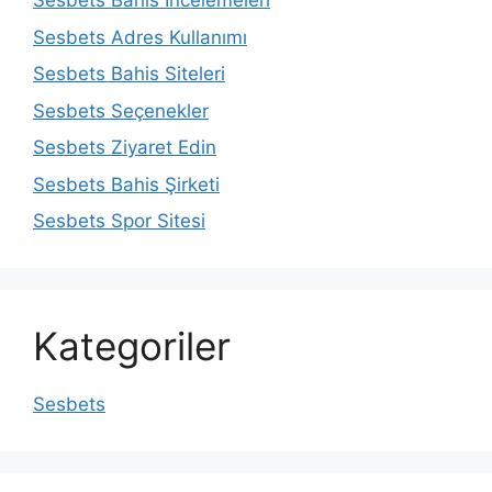
Sesbets Bahis İncelemeleri
Sesbets Adres Kullanımı
Sesbets Bahis Siteleri
Sesbets Seçenekler
Sesbets Ziyaret Edin
Sesbets Bahis Şirketi
Sesbets Spor Sitesi
Kategoriler
Sesbets