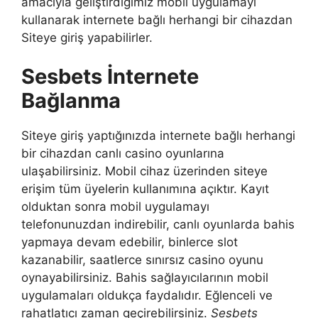
amacıyla geliştirdiğimiz mobil uygulamayı
kullanarak internete bağlı herhangi bir cihazdan
Siteye giriş yapabilirler.
Sesbets İnternete
Bağlanma
Siteye giriş yaptığınızda internete bağlı herhangi
bir cihazdan canlı casino oyunlarına
ulaşabilirsiniz. Mobil cihaz üzerinden siteye
erişim tüm üyelerin kullanımına açıktır. Kayıt
olduktan sonra mobil uygulamayı
telefonunuzdan indirebilir, canlı oyunlarda bahis
yapmaya devam edebilir, binlerce slot
kazanabilir, saatlerce sınırsız casino oyunu
oynayabilirsiniz. Bahis sağlayıcılarının mobil
uygulamaları oldukça faydalıdır. Eğlenceli ve
rahatlatıcı zaman geçirebilirsiniz.
Sesbets