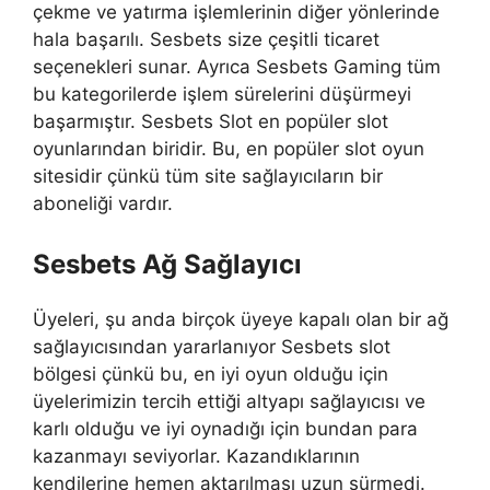
çekme ve yatırma işlemlerinin diğer yönlerinde
hala başarılı. Sesbets size çeşitli ticaret
seçenekleri sunar. Ayrıca Sesbets Gaming tüm
bu kategorilerde işlem sürelerini düşürmeyi
başarmıştır. Sesbets Slot en popüler slot
oyunlarından biridir. Bu, en popüler slot oyun
sitesidir çünkü tüm site sağlayıcıların bir
aboneliği vardır.
Sesbets Ağ Sağlayıcı
Üyeleri, şu anda birçok üyeye kapalı olan bir ağ
sağlayıcısından yararlanıyor Sesbets slot
bölgesi çünkü bu, en iyi oyun olduğu için
üyelerimizin tercih ettiği altyapı sağlayıcısı ve
karlı olduğu ve iyi oynadığı için bundan para
kazanmayı seviyorlar. Kazandıklarının
kendilerine hemen aktarılması uzun sürmedi.