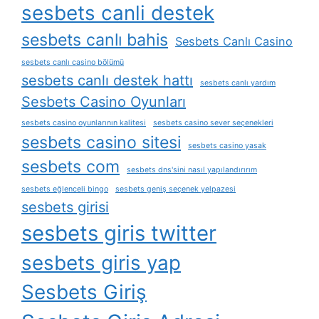
sesbets canli destek
sesbets canlı bahis
Sesbets Canlı Casino
sesbets canlı casino bölümü
sesbets canlı destek hattı
sesbets canlı yardım
Sesbets Casino Oyunları
sesbets casino oyunlarının kalitesi
sesbets casino sever seçenekleri
sesbets casino sitesi
sesbets casino yasak
sesbets com
sesbets dns'sini nasıl yapılandırırım
sesbets eğlenceli bingo
sesbets geniş seçenek yelpazesi
sesbets girisi
sesbets giris twitter
sesbets giris yap
Sesbets Giriş