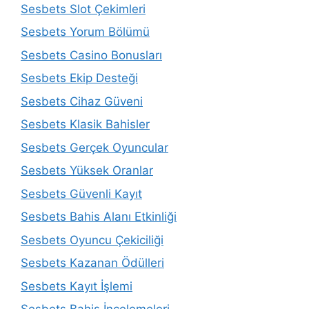
Sesbets Slot Çekimleri
Sesbets Yorum Bölümü
Sesbets Casino Bonusları
Sesbets Ekip Desteği
Sesbets Cihaz Güveni
Sesbets Klasik Bahisler
Sesbets Gerçek Oyuncular
Sesbets Yüksek Oranlar
Sesbets Güvenli Kayıt
Sesbets Bahis Alanı Etkinliği
Sesbets Oyuncu Çekiciliği
Sesbets Kazanan Ödülleri
Sesbets Kayıt İşlemi