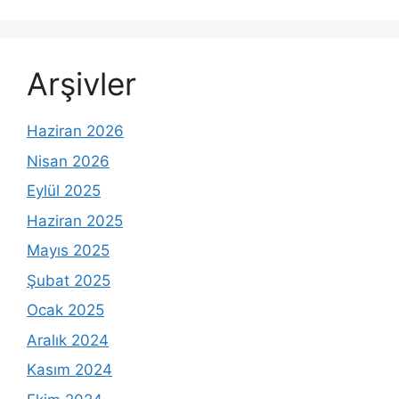
Arşivler
Haziran 2026
Nisan 2026
Eylül 2025
Haziran 2025
Mayıs 2025
Şubat 2025
Ocak 2025
Aralık 2024
Kasım 2024