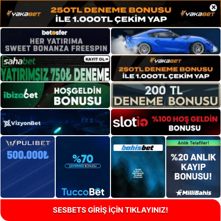
×
SESBETS GİRİŞ İÇİN TIKLAYINIZ!