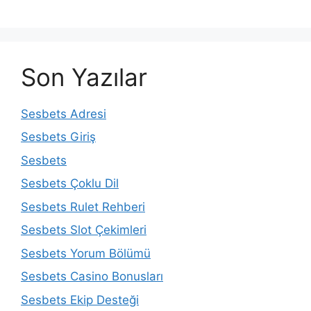
Son Yazılar
Sesbets Adresi
Sesbets Giriş
Sesbets
Sesbets Çoklu Dil
Sesbets Rulet Rehberi
Sesbets Slot Çekimleri
Sesbets Yorum Bölümü
Sesbets Casino Bonusları
Sesbets Ekip Desteği