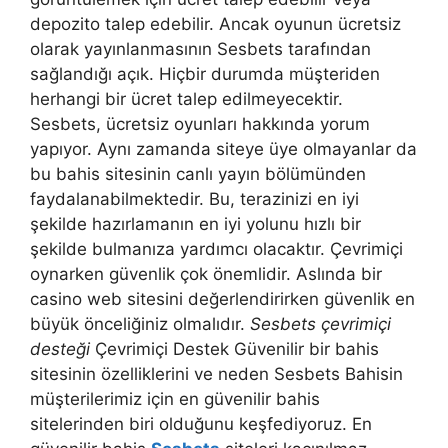
depozito talep edebilir. Ancak oyunun ücretsiz
olarak yayınlanmasının Sesbets tarafından
sağlandığı açık. Hiçbir durumda müşteriden
herhangi bir ücret talep edilmeyecektir.
Sesbets, ücretsiz oyunları hakkında yorum
yapıyor. Aynı zamanda siteye üye olmayanlar da
bu bahis sitesinin canlı yayın bölümünden
faydalanabilmektedir. Bu, terazinizi en iyi
şekilde hazırlamanın en iyi yolunu hızlı bir
şekilde bulmanıza yardımcı olacaktır. Çevrimiçi
oynarken güvenlik çok önemlidir. Aslında bir
casino web sitesini değerlendirirken güvenlik en
büyük önceliğiniz olmalıdır.
Sesbets çevrimiçi
desteği
Çevrimiçi Destek Güvenilir bir bahis
sitesinin özelliklerini ve neden Sesbets Bahisin
müşterilerimiz için en güvenilir bahis
sitelerinden biri olduğunu keşfediyoruz. En