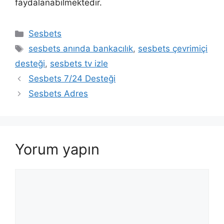
faydalanabilmektedir.
Kategoriler
Sesbets
Etiketler
sesbets anında bankacılık
,
sesbets çevrimiçi
desteği
,
sesbets tv izle
Sesbets 7/24 Desteği
Sesbets Adres
Yorum yapın
Yorum