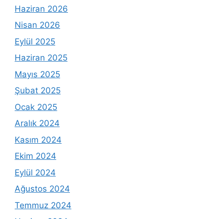
Haziran 2026
Nisan 2026
Eylül 2025
Haziran 2025
Mayıs 2025
Şubat 2025
Ocak 2025
Aralık 2024
Kasım 2024
Ekim 2024
Eylül 2024
Ağustos 2024
Temmuz 2024