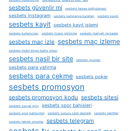
sesbets güvenilirliği
sesbets güvenlir mi
sesbets hesap doğrulaması
sesbets instagram
sesbets kampanya kuralları
sesbets kaydı
sesbets kayit
sesbets kayıt i̇şlemi
sesbets kullanıcıları
sesbets lisans görüşme
sesbets maliyeti ne kadar
sesbets maç izleme
sesbets maç izle
sesbets mobil bingo bahis sitesi
sesbets nasil bir site
sesbets oyunları
sesbets para yatirma
sesbets para çekme
sesbets poker
sesbets promosyon
sesbets promosyon kodu
sesbets sitesi
sesbets spor bahisleri
sesbets sosyal giriş
sesbets spor bahisçileri
sesbets sunucu canlı desteği
sesbets teklifler
sesbets telegram
sesbets teknik sorunlar
sesbets tv