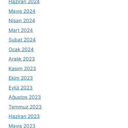
Haziran 2024
Mayıs 2024
Nisan 2024
Mart 2024
Şubat 2024
Ocak 2024
Aralık 2023
Kasım 2023
Ekim 2023
Eylül 2023
Ağustos 2023
Temmuz 2023
Haziran 2023
Mayıs 2023