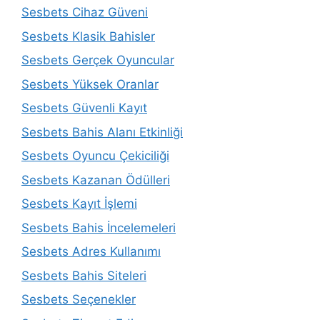
Sesbets Cihaz Güveni
Sesbets Klasik Bahisler
Sesbets Gerçek Oyuncular
Sesbets Yüksek Oranlar
Sesbets Güvenli Kayıt
Sesbets Bahis Alanı Etkinliği
Sesbets Oyuncu Çekiciliği
Sesbets Kazanan Ödülleri
Sesbets Kayıt İşlemi
Sesbets Bahis İncelemeleri
Sesbets Adres Kullanımı
Sesbets Bahis Siteleri
Sesbets Seçenekler