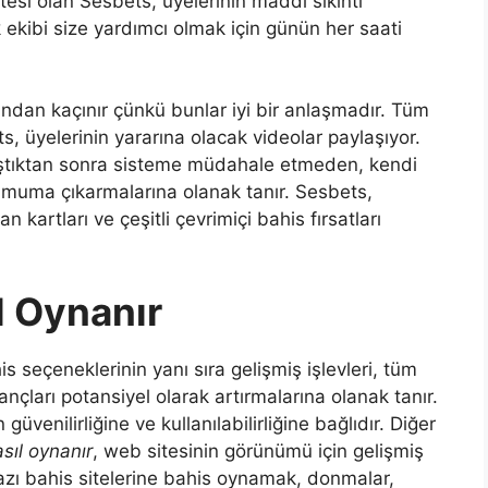
itesi olan Sesbets, üyelerinin maddi sıkıntı
 ekibi size yardımcı olmak için günün her saati
rından kaçınır çünkü bunlar iyi bir anlaşmadır. Tüm
, üyelerinin yararına olacak videolar paylaşıyor.
ulaştıktan sonra sisteme müdahale etmeden, kendi
imuma çıkarmalarına olanak tanır. Sesbets,
kartları ve çeşitli çevrimiçi bahis fırsatları
l Oynanır
is seçeneklerinin yanı sıra gelişmiş işlevleri, tüm
ançları potansiyel olarak artırmalarına olanak tanır.
üvenilirliğine ve kullanılabilirliğine bağlıdır. Diğer
sıl oynanır
, web sitesinin görünümü için gelişmiş
azı bahis sitelerine bahis oynamak, donmalar,