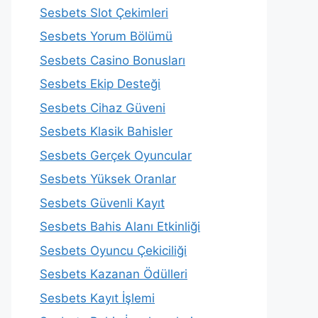
Sesbets Slot Çekimleri
Sesbets Yorum Bölümü
Sesbets Casino Bonusları
Sesbets Ekip Desteği
Sesbets Cihaz Güveni
Sesbets Klasik Bahisler
Sesbets Gerçek Oyuncular
Sesbets Yüksek Oranlar
Sesbets Güvenli Kayıt
Sesbets Bahis Alanı Etkinliği
Sesbets Oyuncu Çekiciliği
Sesbets Kazanan Ödülleri
Sesbets Kayıt İşlemi