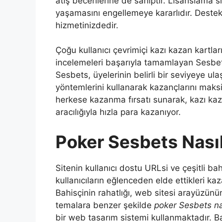
atış becerilerine de sahiptir. Lisanslama s
yaşamasını engellemeye kararlıdır. Destek
hizmetinizdedir.
Çoğu kullanıcı çevrimiçi kazı kazan kartla
incelemeleri başarıyla tamamlayan Sesbets
Sesbets, üyelerinin belirli bir seviyeye 
yöntemlerini kullanarak kazançlarını maks
herkese kazanma fırsatı sunarak, kazı kazan 
aracılığıyla hızla para kazanıyor.
Poker Sesbets Nası
Sitenin kullanıcı dostu URLsi ve çeşitli bah
kullanıcıların eğlenceden elde ettikleri kaz
Bahisçinin rahatlığı, web sitesi arayüzünün g
temalara benzer şekilde
poker Sesbets na
bir web tasarım sistemi kullanmaktadır. B