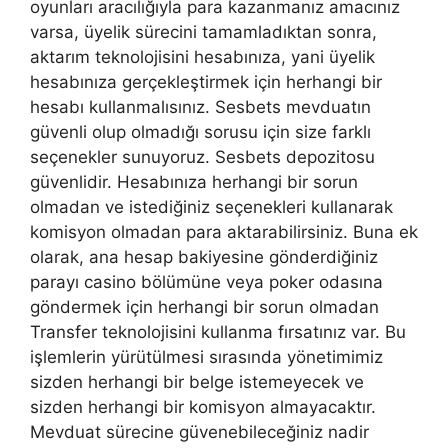
oyunları aracılığıyla para kazanmanız amacınız
varsa, üyelik sürecini tamamladıktan sonra,
aktarım teknolojisini hesabınıza, yani üyelik
hesabınıza gerçekleştirmek için herhangi bir
hesabı kullanmalısınız. Sesbets mevduatın
güvenli olup olmadığı sorusu için size farklı
seçenekler sunuyoruz. Sesbets depozitosu
güvenlidir. Hesabınıza herhangi bir sorun
olmadan ve istediğiniz seçenekleri kullanarak
komisyon olmadan para aktarabilirsiniz. Buna ek
olarak, ana hesap bakiyesine gönderdiğiniz
parayı casino bölümüne veya poker odasına
göndermek için herhangi bir sorun olmadan
Transfer teknolojisini kullanma fırsatınız var. Bu
işlemlerin yürütülmesi sırasında yönetimimiz
sizden herhangi bir belge istemeyecek ve
sizden herhangi bir komisyon almayacaktır.
Mevduat sürecine güvenebileceğiniz nadir