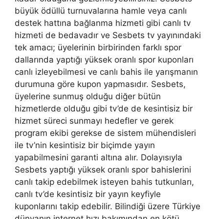
büyük ödüllü turnuvalarına hamle veya canlı
destek hattına bağlanma hizmeti gibi canlı tv
hizmeti de bedavadır ve Sesbets tv yayınındaki
tek amacı; üyelerinin birbirinden farklı spor
dallarında yaptığı yüksek oranlı spor kuponları
canlı izleyebilmesi ve canlı bahis ile yarışmanın
durumuna göre kupon yapmasıdır. Sesbets,
üyelerine sunmuş olduğu diğer bütün
hizmetlerde olduğu gibi tv’de de kesintisiz bir
hizmet süreci sunmayı hedefler ve gerek
program ekibi gerekse de sistem mühendisleri
ile tv’nin kesintisiz bir biçimde yayın
yapabilmesini garanti altına alır. Dolayısıyla
Sesbets yaptığı yüksek oranlı spor bahislerini
canlı takip edebilmek isteyen bahis tutkunları,
canlı tv’de kesintisiz bir yayın keyfiyle
kuponlarını takip edebilir. Bilindiği üzere Türkiye
dünyanın internet hızı bakımından en kötü