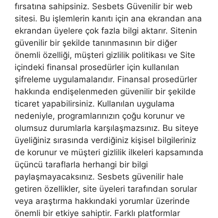
fırsatına sahipsiniz. Sesbets Güvenilir bir web
sitesi. Bu işlemlerin kanıtı için ana ekrandan ana
ekrandan üyelere çok fazla bilgi aktarır. Sitenin
güvenilir bir şekilde tanınmasının bir diğer
önemli özelliği, müşteri gizlilik politikası ve Site
içindeki finansal prosedürler için kullanılan
şifreleme uygulamalarıdır. Finansal prosedürler
hakkında endişelenmeden güvenilir bir şekilde
ticaret yapabilirsiniz. Kullanılan uygulama
nedeniyle, programlarınızın çoğu korunur ve
olumsuz durumlarla karşılaşmazsınız. Bu siteye
üyeliğiniz sırasında verdiğiniz kişisel bilgileriniz
de korunur ve müşteri gizlilik ilkeleri kapsamında
üçüncü taraflarla herhangi bir bilgi
paylaşmayacaksınız. Sesbets güvenilir hale
getiren özellikler, site üyeleri tarafından sorular
veya araştırma hakkındaki yorumlar üzerinde
önemli bir etkiye sahiptir. Farklı platformlar