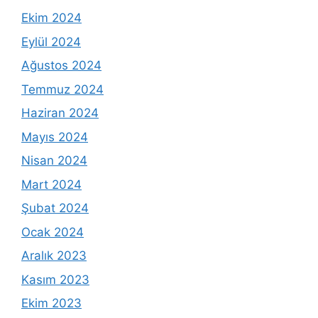
Ekim 2024
Eylül 2024
Ağustos 2024
Temmuz 2024
Haziran 2024
Mayıs 2024
Nisan 2024
Mart 2024
Şubat 2024
Ocak 2024
Aralık 2023
Kasım 2023
Ekim 2023