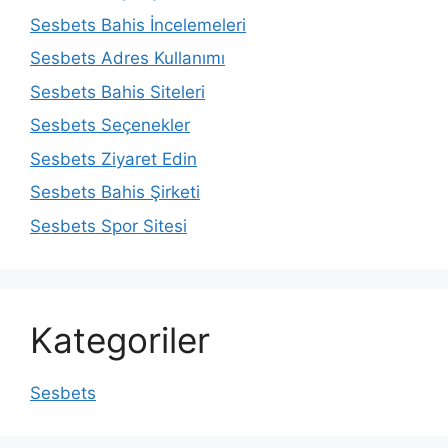
Sesbets Bahis İncelemeleri
Sesbets Adres Kullanımı
Sesbets Bahis Siteleri
Sesbets Seçenekler
Sesbets Ziyaret Edin
Sesbets Bahis Şirketi
Sesbets Spor Sitesi
Kategoriler
Sesbets