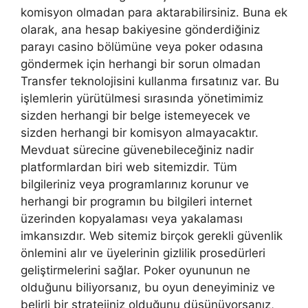
komisyon olmadan para aktarabilirsiniz. Buna ek
olarak, ana hesap bakiyesine gönderdiğiniz
parayı casino bölümüne veya poker odasına
göndermek için herhangi bir sorun olmadan
Transfer teknolojisini kullanma fırsatınız var. Bu
işlemlerin yürütülmesi sırasında yönetimimiz
sizden herhangi bir belge istemeyecek ve
sizden herhangi bir komisyon almayacaktır.
Mevduat sürecine güvenebileceğiniz nadir
platformlardan biri web sitemizdir. Tüm
bilgileriniz veya programlarınız korunur ve
herhangi bir programın bu bilgileri internet
üzerinden kopyalaması veya yakalaması
imkansızdır. Web sitemiz birçok gerekli güvenlik
önlemini alır ve üyelerinin gizlilik prosedürleri
geliştirmelerini sağlar. Poker oyununun ne
olduğunu biliyorsanız, bu oyun deneyiminiz ve
belirli bir stratejiniz olduğunu düşünüyorsanız,