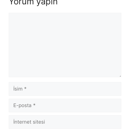
Yorum yapın
Yorum
İsim
E-
posta
İnternet
sitesi