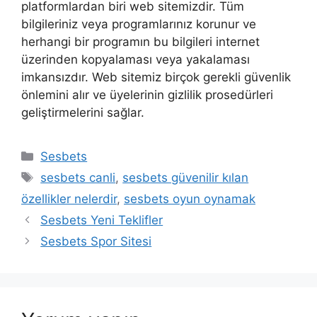
platformlardan biri web sitemizdir. Tüm
bilgileriniz veya programlarınız korunur ve
herhangi bir programın bu bilgileri internet
üzerinden kopyalaması veya yakalaması
imkansızdır. Web sitemiz birçok gerekli güvenlik
önlemini alır ve üyelerinin gizlilik prosedürleri
geliştirmelerini sağlar.
Kategoriler
Sesbets
Etiketler
sesbets canli
,
sesbets güvenilir kılan
özellikler nelerdir
,
sesbets oyun oynamak
Sesbets Yeni Teklifler
Sesbets Spor Sitesi