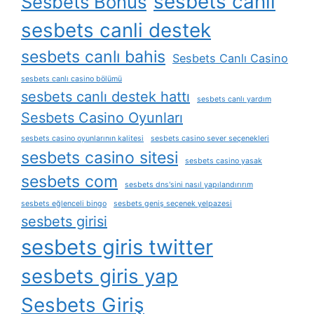
sesbets canli
Sesbets Bonus
sesbets canli destek
sesbets canlı bahis
Sesbets Canlı Casino
sesbets canlı casino bölümü
sesbets canlı destek hattı
sesbets canlı yardım
Sesbets Casino Oyunları
sesbets casino oyunlarının kalitesi
sesbets casino sever seçenekleri
sesbets casino sitesi
sesbets casino yasak
sesbets com
sesbets dns'sini nasıl yapılandırırım
sesbets eğlenceli bingo
sesbets geniş seçenek yelpazesi
sesbets girisi
sesbets giris twitter
sesbets giris yap
Sesbets Giriş