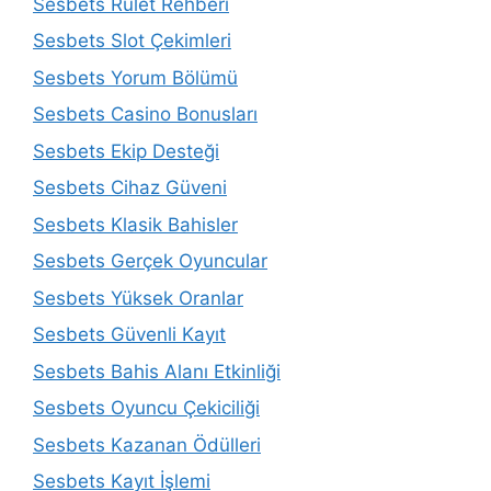
Sesbets Rulet Rehberi
Sesbets Slot Çekimleri
Sesbets Yorum Bölümü
Sesbets Casino Bonusları
Sesbets Ekip Desteği
Sesbets Cihaz Güveni
Sesbets Klasik Bahisler
Sesbets Gerçek Oyuncular
Sesbets Yüksek Oranlar
Sesbets Güvenli Kayıt
Sesbets Bahis Alanı Etkinliği
Sesbets Oyuncu Çekiciliği
Sesbets Kazanan Ödülleri
Sesbets Kayıt İşlemi