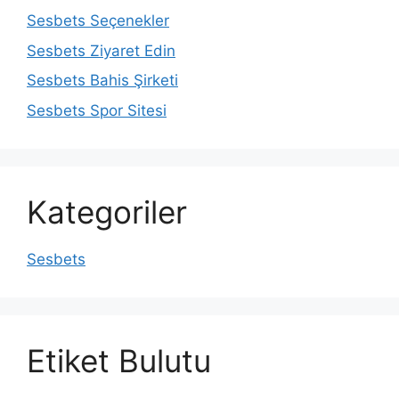
Sesbets Seçenekler
Sesbets Ziyaret Edin
Sesbets Bahis Şirketi
Sesbets Spor Sitesi
Kategoriler
Sesbets
Etiket Bulutu