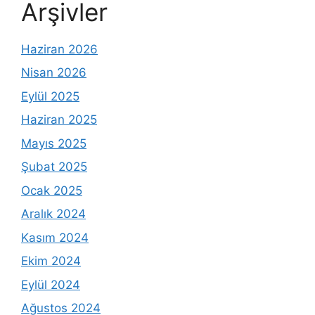
Arşivler
Haziran 2026
Nisan 2026
Eylül 2025
Haziran 2025
Mayıs 2025
Şubat 2025
Ocak 2025
Aralık 2024
Kasım 2024
Ekim 2024
Eylül 2024
Ağustos 2024