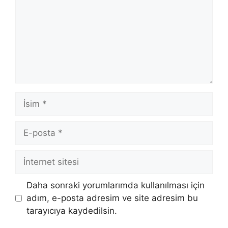
İsim
E-
posta
İnternet
sitesi
Daha sonraki yorumlarımda kullanılması için
adım, e-posta adresim ve site adresim bu
tarayıcıya kaydedilsin.