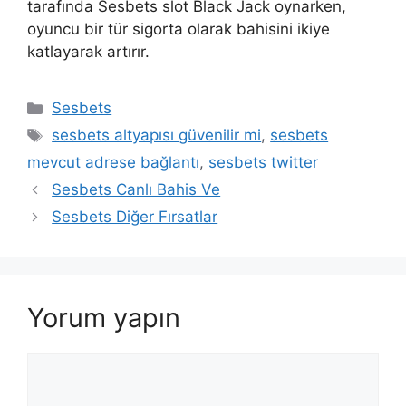
tarafında Sesbets slot Black Jack oynarken,
oyuncu bir tür sigorta olarak bahisini ikiye
katlayarak artırır.
Kategoriler
Sesbets
Etiketler
sesbets altyapısı güvenilir mi
,
sesbets
mevcut adrese bağlantı
,
sesbets twitter
Sesbets Canlı Bahis Ve
Sesbets Diğer Fırsatlar
Yorum yapın
Yorum