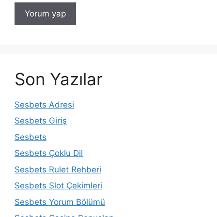
Son Yazılar
Sesbets Adresi
Sesbets Giriş
Sesbets
Sesbets Çoklu Dil
Sesbets Rulet Rehberi
Sesbets Slot Çekimleri
Sesbets Yorum Bölümü