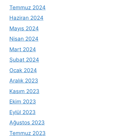
Temmuz 2024
Haziran 2024
Mayıs 2024
Nisan 2024
Mart 2024
Şubat 2024
Ocak 2024
Aralık 2023
Kasım 2023
Ekim 2023
Eylül 2023
Ağustos 2023
Temmuz 2023