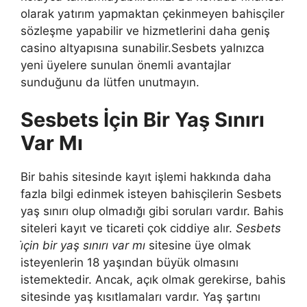
olarak yatırım yapmaktan çekinmeyen bahisçiler
sözleşme yapabilir ve hizmetlerini daha geniş
casino altyapısına sunabilir.Sesbets yalnızca
yeni üyelere sunulan önemli avantajlar
sunduğunu da lütfen unutmayın.
Sesbets İçin Bir Yaş Sınırı
Var Mı
Bir bahis sitesinde kayıt işlemi hakkında daha
fazla bilgi edinmek isteyen bahisçilerin Sesbets
yaş sınırı olup olmadığı gibi soruları vardır. Bahis
siteleri kayıt ve ticareti çok ciddiye alır.
Sesbets
i̇çin bir yaş sınırı var mı
sitesine üye olmak
isteyenlerin 18 yaşından büyük olmasını
istemektedir. Ancak, açık olmak gerekirse, bahis
sitesinde yaş kısıtlamaları vardır. Yaş şartını