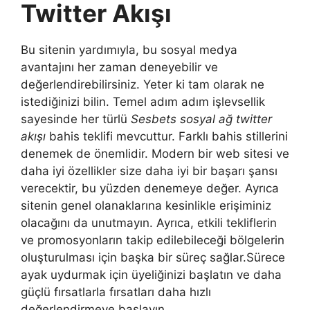
Twitter Akışı
Bu sitenin yardımıyla, bu sosyal medya
avantajını her zaman deneyebilir ve
değerlendirebilirsiniz. Yeter ki tam olarak ne
istediğinizi bilin. Temel adım adım işlevsellik
sayesinde her türlü
Sesbets sosyal ağ twitter
akışı
bahis teklifi mevcuttur. Farklı bahis stillerini
denemek de önemlidir. Modern bir web sitesi ve
daha iyi özellikler size daha iyi bir başarı şansı
verecektir, bu yüzden denemeye değer. Ayrıca
sitenin genel olanaklarına kesinlikle erişiminiz
olacağını da unutmayın. Ayrıca, etkili tekliflerin
ve promosyonların takip edilebileceği bölgelerin
oluşturulması için başka bir süreç sağlar.Sürece
ayak uydurmak için üyeliğinizi başlatın ve daha
güçlü fırsatlarla fırsatları daha hızlı
değerlendirmeye başlayın.