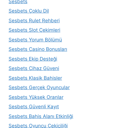
Sesbets
Sesbets Çoklu Dil
Sesbets Rulet Rehberi
Sesbets Slot Çekimleri
Sesbets Yorum Bölümü
Sesbets Casino Bonusları
Sesbets Ekip Desteği
Sesbets Cihaz Güveni
Sesbets Klasik Bahisler
Sesbets Gerçek Oyuncular
Sesbets Yüksek Oranlar
Sesbets Güvenli Kayıt
Sesbets Bahis Alanı Etkinliği
Sesbets Oyuncu Çekiciliği