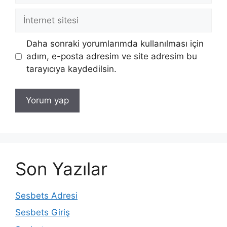
İnternet
sitesi
Daha sonraki yorumlarımda kullanılması için
adım, e-posta adresim ve site adresim bu
tarayıcıya kaydedilsin.
Son Yazılar
Sesbets Adresi
Sesbets Giriş