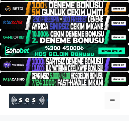
İçeriğe
atla
Menü