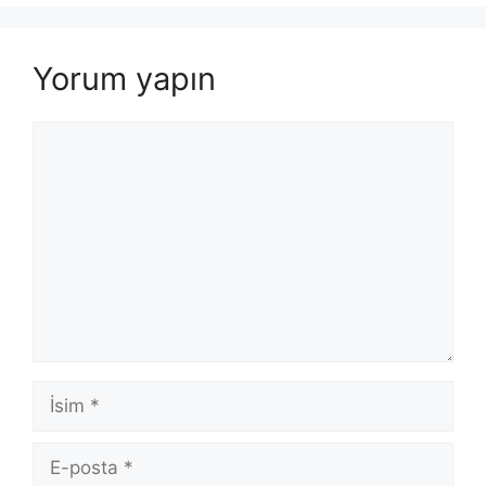
Yorum yapın
Yorum
İsim
E-
posta