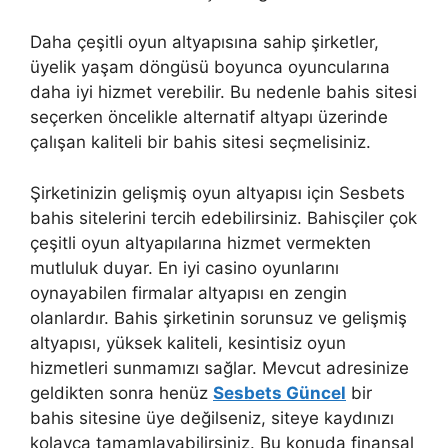
Daha çeşitli oyun altyapısına sahip şirketler,
üyelik yaşam döngüsü boyunca oyuncularına
daha iyi hizmet verebilir. Bu nedenle bahis sitesi
seçerken öncelikle alternatif altyapı üzerinde
çalışan kaliteli bir bahis sitesi seçmelisiniz.
Şirketinizin gelişmiş oyun altyapısı için Sesbets
bahis sitelerini tercih edebilirsiniz. Bahisçiler çok
çeşitli oyun altyapılarına hizmet vermekten
mutluluk duyar. En iyi casino oyunlarını
oynayabilen firmalar altyapısı en zengin
olanlardır. Bahis şirketinin sorunsuz ve gelişmiş
altyapısı, yüksek kaliteli, kesintisiz oyun
hizmetleri sunmamızı sağlar. Mevcut adresinize
geldikten sonra henüz
Sesbets Güncel
bir
bahis sitesine üye değilseniz, siteye kaydınızı
kolayca tamamlayabilirsiniz. Bu konuda finansal