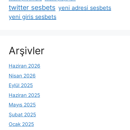
twitter sesbets
yeni adresi sesbets
yeni giris sesbets
Arşivler
Haziran 2026
Nisan 2026
Eylül 2025
Haziran 2025
Mayıs 2025
Şubat 2025
Ocak 2025