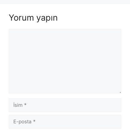
Yorum yapın
Yorum
İsim
E-
posta