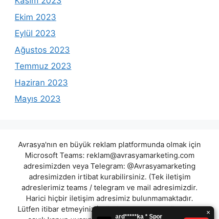
Kasım 2023
Ekim 2023
Eylül 2023
Ağustos 2023
Temmuz 2023
Haziran 2023
Mayıs 2023
Avrasya'nın en büyük reklam platformunda olmak için
Microsoft Teams:
reklam@avrasyamarketing.com
adresimizden veya Telegram: @Avrasyamarketing
adresimizden irtibat kurabilirsiniz. (Tek iletişim
adreslerimiz teams / telegram ve mail adresimizdir.
Harici hiçbir iletişim adresimiz bulunmamaktadır.
Lütfen itibar etmeyiniz.) Türkiye yasalarına göre 7258