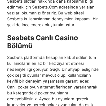
Sesbets slotları hakkında daha kapsamlı bilgi
edinmek için Sesbets.Com adresinde yer alan
yazıları okumanızı öneririz. Bu web sitesi
Sesbets kullanıcılarının deneyimleri kapsamlı bir
şekilde incelenerek oluşturulmuştur.
Sesbets Canlı Casino
Bölümü
Sesbets platformda hesapları kabul edilen tüm
kullanıcıların en az bir kez ziyaret etmesi
nedeniyle ilgi görüyor. Güçlü bir altyapı eşliğinde
çok çeşitli oyunlar mevcut olup, kullanıcıların
keyifli bir deneyim yaşamasını garanti eder.
Canlı poker oyun alternatiflerinden yararlanarak
bu kategorideki poker oyunlarını
deneyebilirsiniz. Ayrıca bu oyunlara gerçek
krupiyeler ve gerçek poker oyuncuları da eşlik