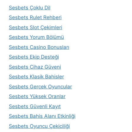
Sesbets Çoklu Dil
Sesbets Rulet Rehberi
Sesbets Slot Çekimleri
Sesbets Yorum Bölümü
Sesbets Casino Bonusları
Sesbets Ekip Desteği
Sesbets Cihaz Güveni
Sesbets Klasik Bahisler
Sesbets Gerçek Oyuncular
Sesbets Yüksek Oranlar
Sesbets Güvenli Kayıt
Sesbets Bahis Alanı Etkinliği
Sesbets Oyuncu Çekiciliği