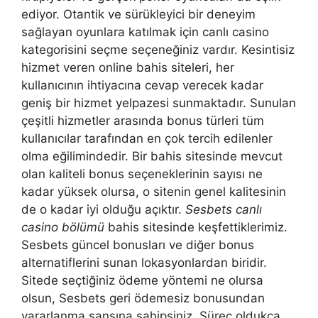
ediyor. Otantik ve sürükleyici bir deneyim
sağlayan oyunlara katılmak için canlı casino
kategorisini seçme seçeneğiniz vardır. Kesintisiz
hizmet veren online bahis siteleri, her
kullanıcının ihtiyacına cevap verecek kadar
geniş bir hizmet yelpazesi sunmaktadır. Sunulan
çeşitli hizmetler arasında bonus türleri tüm
kullanıcılar tarafından en çok tercih edilenler
olma eğilimindedir. Bir bahis sitesinde mevcut
olan kaliteli bonus seçeneklerinin sayısı ne
kadar yüksek olursa, o sitenin genel kalitesinin
de o kadar iyi olduğu açıktır.
Sesbets canlı
casino bölümü
bahis sitesinde keşfettiklerimiz.
Sesbets güncel bonusları ve diğer bonus
alternatiflerini sunan lokasyonlardan biridir.
Sitede seçtiğiniz ödeme yöntemi ne olursa
olsun, Sesbets geri ödemesiz bonusundan
yararlanma şansına sahipsiniz. Süreç oldukça