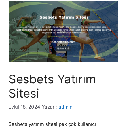
Sesbets Yatırım
Sitesi
Eylül 18, 2024
Yazarı:
admin
Sesbets yatırım sitesi pek çok kullanıcı