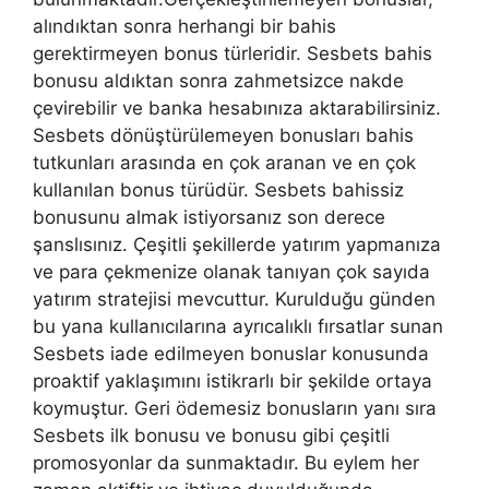
alındıktan sonra herhangi bir bahis
gerektirmeyen bonus türleridir. Sesbets bahis
bonusu aldıktan sonra zahmetsizce nakde
çevirebilir ve banka hesabınıza aktarabilirsiniz.
Sesbets dönüştürülemeyen bonusları bahis
tutkunları arasında en çok aranan ve en çok
kullanılan bonus türüdür. Sesbets bahissiz
bonusunu almak istiyorsanız son derece
şanslısınız. Çeşitli şekillerde yatırım yapmanıza
ve para çekmenize olanak tanıyan çok sayıda
yatırım stratejisi mevcuttur. Kurulduğu günden
bu yana kullanıcılarına ayrıcalıklı fırsatlar sunan
Sesbets iade edilmeyen bonuslar konusunda
proaktif yaklaşımını istikrarlı bir şekilde ortaya
koymuştur. Geri ödemesiz bonusların yanı sıra
Sesbets ilk bonusu ve bonusu gibi çeşitli
promosyonlar da sunmaktadır. Bu eylem her