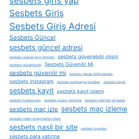
sesbets giris yap
Sesbets Giriş
Sesbets Giriş Adresi
Sesbets Güncel
sesbets güncel adresi
sesbets güvenebilir misin
sesbets güncel giriş bilgileri
Sesbets Güvenilir Mi
sesbets güvenilirliği
sesbets güvenlir mi
sesbets hesap doğrulaması
sesbets instagram
sesbets kampanya kuralları
sesbets kaydı
sesbets kayit
sesbets kayıt i̇şlemi
sesbets kullanıcıları
sesbets lisans görüşme
sesbets maliyeti ne kadar
sesbets maç izleme
sesbets maç izle
sesbets mobil bingo bahis sitesi
sesbets nasil bir site
sesbets oyunları
sesbets para yatirma