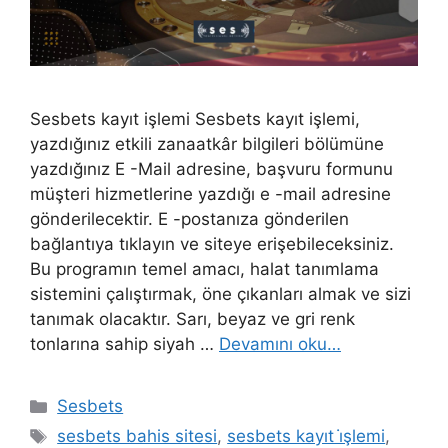
Sesbets kayıt işlemi Sesbets kayıt işlemi,
yazdığınız etkili zanaatkâr bilgileri bölümüne
yazdığınız E -Mail adresine, başvuru formunu
müşteri hizmetlerine yazdığı e -mail adresine
gönderilecektir. E -postanıza gönderilen
bağlantıya tıklayın ve siteye erişebileceksiniz.
Bu programın temel amacı, halat tanımlama
sistemini çalıştırmak, öne çıkanları almak ve sizi
tanımak olacaktır. Sarı, beyaz ve gri renk
tonlarına sahip siyah …
Devamını oku…
Kategoriler
Sesbets
Etiketler
sesbets bahis sitesi
,
sesbets kayıt i̇şlemi
,