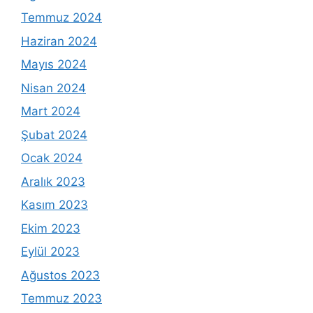
Temmuz 2024
Haziran 2024
Mayıs 2024
Nisan 2024
Mart 2024
Şubat 2024
Ocak 2024
Aralık 2023
Kasım 2023
Ekim 2023
Eylül 2023
Ağustos 2023
Temmuz 2023