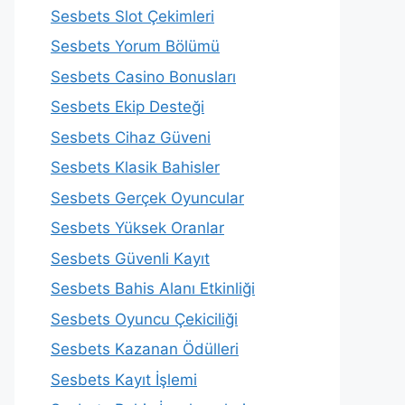
Sesbets Slot Çekimleri
Sesbets Yorum Bölümü
Sesbets Casino Bonusları
Sesbets Ekip Desteği
Sesbets Cihaz Güveni
Sesbets Klasik Bahisler
Sesbets Gerçek Oyuncular
Sesbets Yüksek Oranlar
Sesbets Güvenli Kayıt
Sesbets Bahis Alanı Etkinliği
Sesbets Oyuncu Çekiciliği
Sesbets Kazanan Ödülleri
Sesbets Kayıt İşlemi