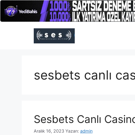
İçeriğe
atla
sesbets canlı cas
Sesbets Canlı Casino
Aralık 16, 2023
Yazarı:
admin