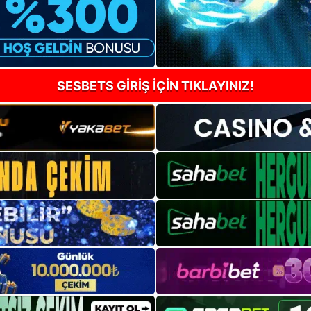
SESBETS GİRİŞ İÇİN TIKLAYINIZ!