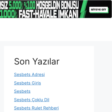
Son Yazılar
Sesbets Adresi
Sesbets Giriş
Sesbets
Sesbets Çoklu Dil
Sesbets Rulet Rehberi