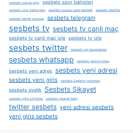
sesbets spor bahisleri
sesbets sosyal giriş
sesbets spor bahisçileri
sesbets sunucu canlı desteği
sesbets teklifler
sesbets telegram
sesbets teknik sorunlar
sesbets tv
sesbets tv canli maç
sesbets tv canli maç izle
sesbets tv izle
sesbets twitter
sesbets vip beçenekleri
sesbets whatsapp
sesbets yatırım sitesi
sesbets yeni adresi
sesbets yeni adres
sesbets yeni giris
sesbets üyelerin yorumları
Sesbets Şikayet
sesbets üyelik
sesbets şifre sıfırlama
sesbets şikayet hattı
twitter sesbets
yeni adresi sesbets
yeni giris sesbets