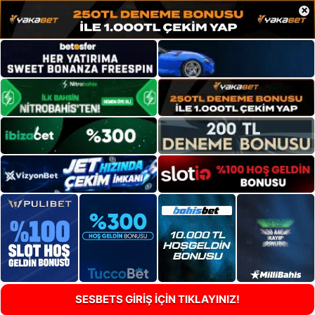
×
SESBETS GİRİŞ İÇİN TIKLAYINIZ!