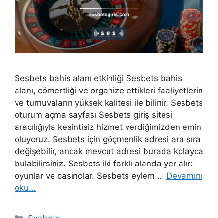
Sesbets bahis alanı etkinliği Sesbets bahis
alanı, cömertliği ve organize ettikleri faaliyetlerin
ve turnuvaların yüksek kalitesi ile bilinir. Sesbets
oturum açma sayfası Sesbets giriş sitesi
aracılığıyla kesintisiz hizmet verdiğimizden emin
oluyoruz. Sesbets için göçmenlik adresi ara sıra
değişebilir, ancak mevcut adresi burada kolayca
bulabilirsiniz. Sesbets iki farklı alanda yer alır:
oyunlar ve casinolar. Sesbets eylem …
Devamını
oku…
Kategoriler