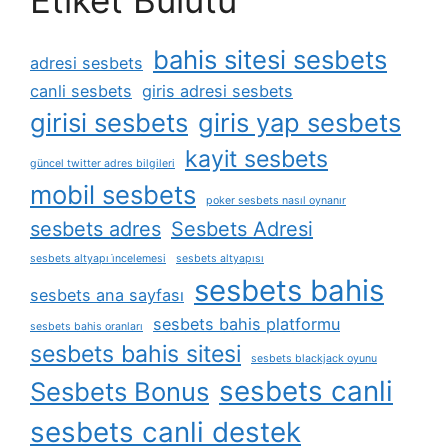
Etiket Bulutu
bahis sitesi sesbets
adresi sesbets
canli sesbets
giris adresi sesbets
girisi sesbets
giris yap sesbets
kayit sesbets
güncel twitter adres bilgileri
mobil sesbets
poker sesbets nasıl oynanır
sesbets adres
Sesbets Adresi
sesbets altyapı i̇ncelemesi
sesbets altyapısı
sesbets bahis
sesbets ana sayfası
sesbets bahis platformu
sesbets bahis oranları
sesbets bahis sitesi
sesbets blackjack oyunu
sesbets canli
Sesbets Bonus
sesbets canli destek