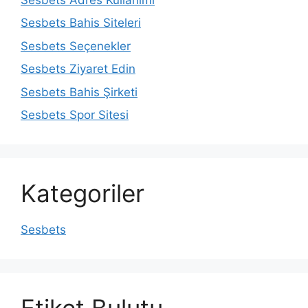
Sesbets Bahis Siteleri
Sesbets Seçenekler
Sesbets Ziyaret Edin
Sesbets Bahis Şirketi
Sesbets Spor Sitesi
Kategoriler
Sesbets