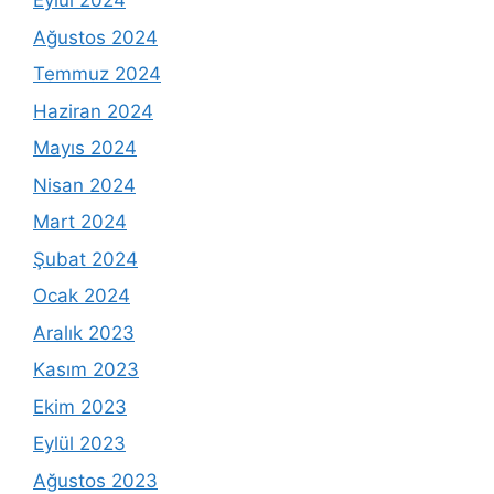
Eylül 2024
Ağustos 2024
Temmuz 2024
Haziran 2024
Mayıs 2024
Nisan 2024
Mart 2024
Şubat 2024
Ocak 2024
Aralık 2023
Kasım 2023
Ekim 2023
Eylül 2023
Ağustos 2023