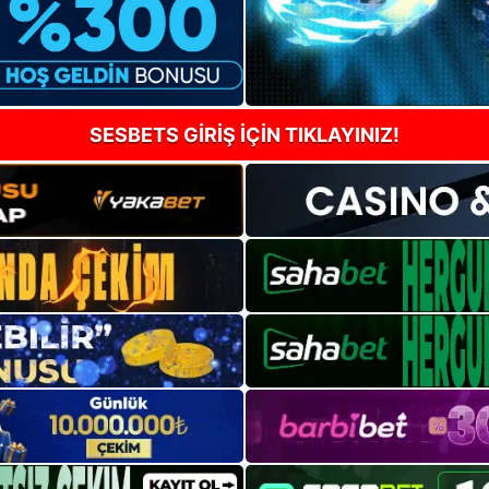
SESBETS GİRİŞ İÇİN TIKLAYINIZ!