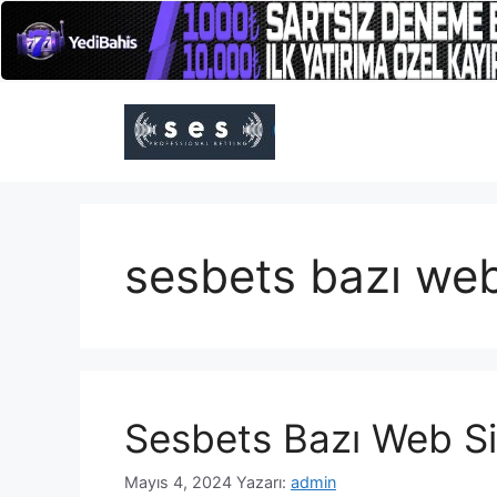
İçeriğe
atla
sesbets bazı web 
Sesbets Bazı Web Sit
Mayıs 4, 2024
Yazarı:
admin