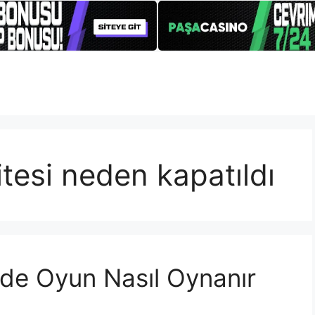
tesi neden kapatıldı
de Oyun Nasıl Oynanır