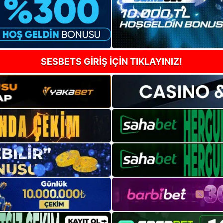
SESBETS GİRİŞ İÇİN TIKLAYINIZ!