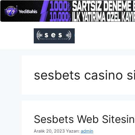
İçeriğe
atla
sesbets casino si
Sesbets Web Sitesin
Aralık 20, 2023
Yazarı:
admin