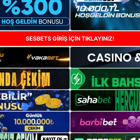
SESBETS GİRİŞ İÇİN TIKLAYINIZ!