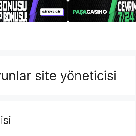
unlar site yöneticisi
isi