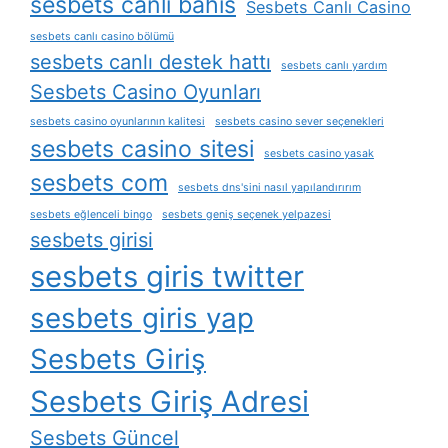
sesbets canlı bahis
Sesbets Canlı Casino
sesbets canlı casino bölümü
sesbets canlı destek hattı
sesbets canlı yardım
Sesbets Casino Oyunları
sesbets casino oyunlarının kalitesi
sesbets casino sever seçenekleri
sesbets casino sitesi
sesbets casino yasak
sesbets com
sesbets dns'sini nasıl yapılandırırım
sesbets eğlenceli bingo
sesbets geniş seçenek yelpazesi
sesbets girisi
sesbets giris twitter
sesbets giris yap
Sesbets Giriş
Sesbets Giriş Adresi
Sesbets Güncel