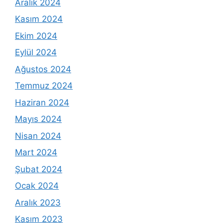
Aralık 2024
Kasım 2024
Ekim 2024
Eylül 2024
Ağustos 2024
Temmuz 2024
Haziran 2024
Mayıs 2024
Nisan 2024
Mart 2024
Şubat 2024
Ocak 2024
Aralık 2023
Kasım 2023