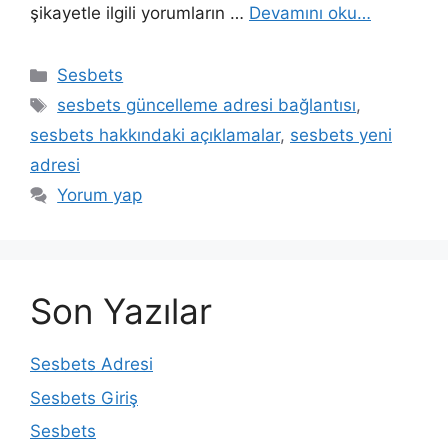
şikayetle ilgili yorumların …
Devamını oku…
Kategoriler
Sesbets
Etiketler
sesbets güncelleme adresi bağlantısı
,
sesbets hakkındaki açıklamalar
,
sesbets yeni
adresi
Yorum yap
Son Yazılar
Sesbets Adresi
Sesbets Giriş
Sesbets