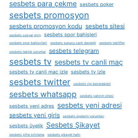
sesbets para çekme
sesbets poker
sesbets promosyon
sesbets promosyon kodu
sesbets sitesi
sesbets spor bahisleri
sesbets sosyal giriş
sesbets spor bahisçileri
sesbets sunucu canlı desteği
sesbets teklifler
sesbets telegram
sesbets teknik sorunlar
sesbets tv
sesbets tv canli maç
sesbets tv canli maç izle
sesbets tv izle
sesbets twitter
sesbets vip beçenekleri
sesbets whatsapp
sesbets yatırım sitesi
sesbets yeni adresi
sesbets yeni adres
sesbets yeni giris
sesbets üyelerin yorumları
Sesbets Şikayet
sesbets üyelik
sesbets şifre sıfırlama
sesbets şikayet hattı