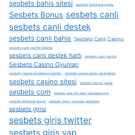
sesbets bahis sitesi
sesbets blackjack oyunu
sesbets canli
Sesbets Bonus
sesbets canli destek
sesbets canlı bahis
Sesbets Canlı Casino
sesbets canlı casino bölümü
sesbets canlı destek hattı
sesbets canlı yardım
Sesbets Casino Oyunları
sesbets casino oyunlarının kalitesi
sesbets casino sever seçenekleri
sesbets casino sitesi
sesbets casino yasak
sesbets com
sesbets dns'sini nasıl yapılandırırım
sesbets eğlenceli bingo
sesbets geniş seçenek yelpazesi
sesbets girisi
sesbets giris twitter
sesbets giris yap