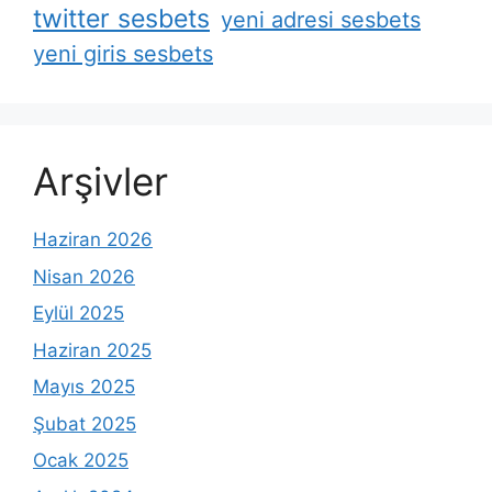
twitter sesbets
yeni adresi sesbets
yeni giris sesbets
Arşivler
Haziran 2026
Nisan 2026
Eylül 2025
Haziran 2025
Mayıs 2025
Şubat 2025
Ocak 2025